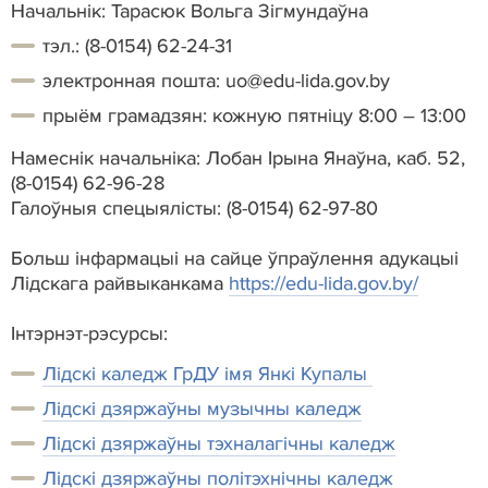
Начальнік: Тарасюк Вольга Зігмундаўна
тэл.: (8-0154) 62-24-31
электронная пошта: uo@edu-lida.gov.by
прыём грамадзян: кожную пятніцу 8:00 – 13:00
Намеснік начальніка: Лобан Ірына Янаўна, каб. 52,
(8-0154) 62-96-28
Галоўныя спецыялісты: (8-0154) 62-97-80
Больш інфармацыі на сайце ўпраўлення адукацыі
Лідскага райвыканкама
https://edu-lida.gov.by/
Інтэрнэт-рэсурсы:
Лідскі каледж ГрДУ імя Янкі Купалы
Лідскі дзяржаўны музычны каледж
Лідскі дзяржаўны тэхналагічны каледж
Лідскі дзяржаўны політэхнічны каледж