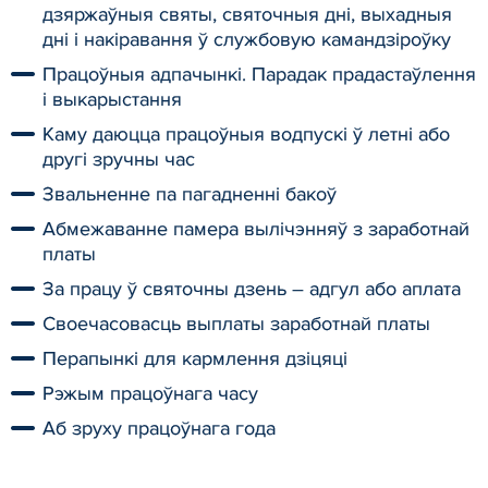
дзяржаўныя святы, святочныя дні, выхадныя
дні і накіравання ў службовую камандзіроўку
Працоўныя адпачынкі. Парадак прадастаўлення
і выкарыстання
Каму даюцца працоўныя водпускі ў летні або
другі зручны час
Звальненне па пагадненні бакоў
Абмежаванне памера вылічэнняў з заработнай
платы
За працу ў святочны дзень – адгул або аплата
Своечасовасць выплаты заработнай платы
Перапынкі для кармлення дзіцяці
Рэжым працоўнага часу
Аб зруху працоўнага года