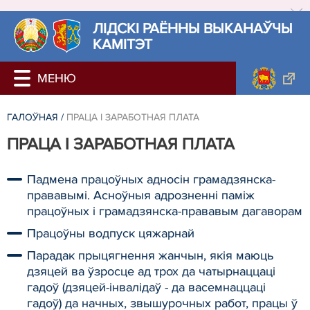
ЛIДСКI РАЁННЫ ВЫКАНАЎЧЫ
КАМІТЭТ
ГАЛОЎНАЯ
/
ПРАЦА І ЗАРАБОТНАЯ ПЛАТА
ПРАЦА І ЗАРАБОТНАЯ ПЛАТА
Падмена працоўных адносін грамадзянска-
прававымі. Асноўныя адрозненні паміж
працоўных і грамадзянска-прававым дагаворам
Працоўны водпуск цяжарнай
Парадак прыцягнення жанчын, якія маюць
дзяцей ва ўзросце ад трох да чатырнаццаці
гадоў (дзяцей-інвалідаў - да васемнаццаці
гадоў) да начных, звышурочных работ, працы ў