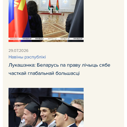
29.07.2026
Навiны рэспублiкi
Лукашэнка: Беларусь па праву лічыць сябе
часткай глабальнай большасці