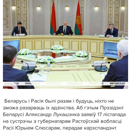
Беларусь і Расія былі разам і будуць, ніхто не
зможа разарваць іх адзінства. Аб гэтым Прэзідэнт
Беларусі Аляксандр Лукашэнка заявіў 17 лістапада
на сустрэчы з губернатарам Растоўскай вобласці
Расіі Юрыем Слюсарам, перадае карэспандэнт