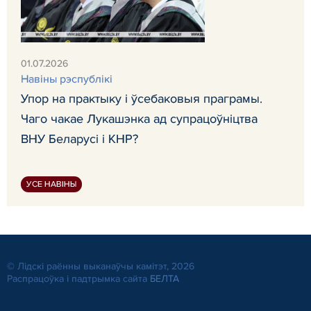
01.07.2026
Навiны рэспублiкi
Упор на практыку і ўсебаковыя праграмы.
Чаго чакае Лукашэнка ад супрацоўніцтва
ВНУ Беларусі і КНР?
УСЕ НАВІНЫ
© Лiдскi раённы выканаўчы камітэт, 2026
Распрацоўка і падтрымка сайта
БЕЛТА