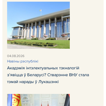
04.08.2026
Навiны рэспублiкi
Акадэмія інтэлектуальных тэхналогій
з’явіцца ў Беларусі? Стварэнне ВНУ стала
тэмай нарады ў Лукашэнкі