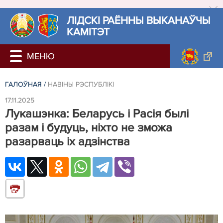
ЛIДСКI РАЁННЫ ВЫКАНАЎЧЫ
КАМІТЭТ
ГАЛОЎНАЯ
/
НАВIНЫ РЭСПУБЛIКI
17.11.2025
Лукашэнка: Беларусь і Расія былі
разам і будуць, ніхто не зможа
разарваць іх адзінства