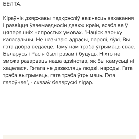
БЕЛТА.
Кіраўнік дзяржавы падкрэсліў важнасць захавання
і развіцця ўзаемаадносін дзвюх краін, асабліва ў
цяперашніх няпростых умовах. "Націск звонку
каласальны. Не называю адрасы, паролі, яўкі. Вы
гэта добра ведаеце. Таму нам трэба ўтрымаць сваё.
Беларусь і Расія былі разам і будуць. Ніхто не
зможа разарваць наша адзінства, як бы камусьці ні
хацелася. Гэтага не дазволяць людзі, народы. Гэта
трэба вытрымаць, гэта трэба ўтрымаць. Гэта
галоўнае", - сказаў беларускі лідар.