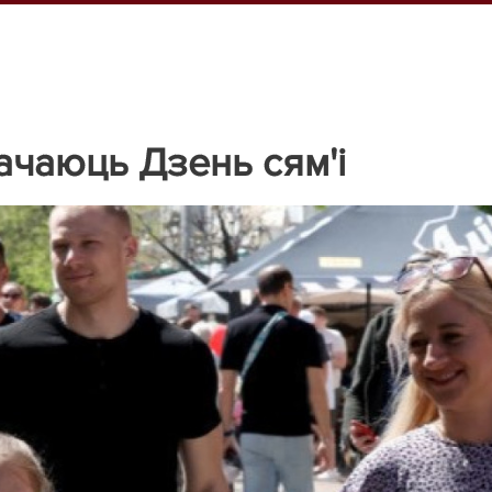
ачаюць Дзень сям'і