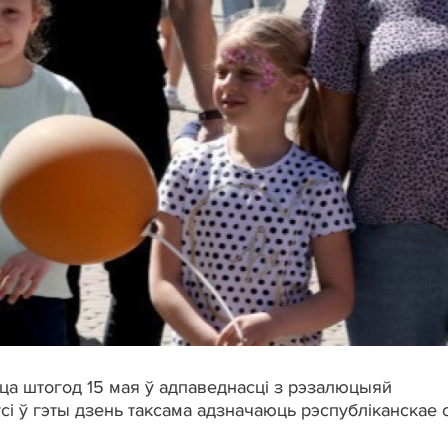
ца штогод 15 мая ў адпаведнасці з рэзалюцыяй
і ў гэты дзень таксама адзначаюць рэспубліканскае с