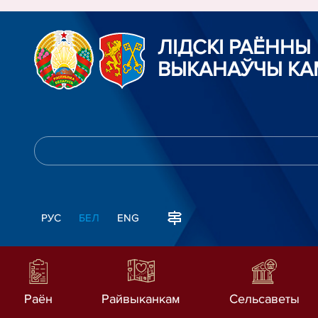
ЛIДСКI РАЁННЫ
ВЫКАНАЎЧЫ КА
РУС
БЕЛ
ENG
Раён
Райвыканкам
Сельсаветы