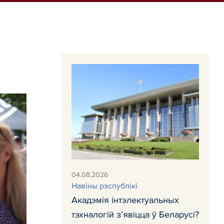
04.08.2026
Навiны рэспублiкi
Акадэмія інтэлектуальных
тэхналогій з’явіцца ў Беларусі?