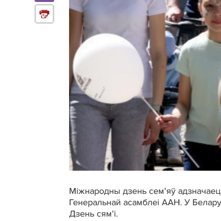
Міжнародны дзень сем'яў адзначаец
Генеральнай асамблеі ААН. У Беларус
Дзень сям'і.