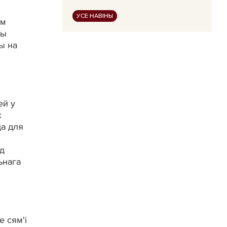
УСЕ НАВІНЫ
ам
цы
ы на
ей у
х
да для
од
ьнага
е сям'і