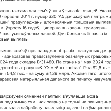
юць таксама для сем'яў, якія ўсынавілі дзяцей. Указ
30 чэрвеня 2014 г. нумар 330 "Аб дзяржаўнай падтрым
 дзяцей" прадугледжаны штомесячныя грашовыя выплат
і ўзросту 16 гадоў. Цяпер на выхаванні грамадзян-
 тыс. усыноўленых дзяцей. Для больш як 5 тыс. з іх
выя выплаты.
ымцы сем'яў пры нараджэнні трэціх і наступных дзяц
л - аднаразовае прадастаўленне безнаяўных грашовы
024 года складае Br31 480. Па стане на 1 мая 2024 го
дэпазітных рахункаў "Сямейны капітал". Гэта 82,6 тыс.
 і 54,8 тыс. - на суму Br1,39 млрд. Акрамя таго, штог
аразовая матэрыяльная дапамога да пачатку навучал
яржаўнай сямейнай палітыкі з'яўляецца ахова
я падтрымка сям'і накіравана не толькі на павышэнне
ыяльнага дабрабыту насельніцтва, але і на ўмацаванн