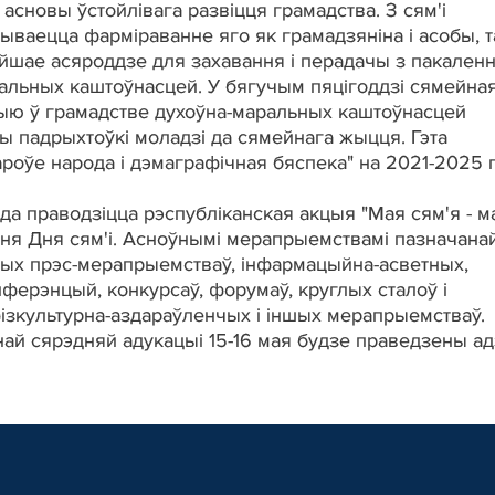
 асновы ўстойлівага развіцця грамадства. З сям'і
ываецца фарміраванне яго як грамадзяніна і асобы, 
ейшае асяроддзе для захавання і перадачы з пакаленн
альных каштоўнасцей. У бягучым пяцігоддзі сямейна
цыю ў грамадстве духоўна-маральных каштоўнасцей
эмы падрыхтоўкі моладзі да сямейнага жыцця. Гэта
оўе народа і дэмаграфічная бяспека" на 2021-2025 
да праводзіцца рэспубліканская акцыя "Мая сям'я - м
ння Дня сям'і. Асноўнымі мерапрыемствамі пазначана
ных прэс-мерапрыемстваў, інфармацыйна-асветных,
ерэнцый, конкурсаў, форумаў, круглых сталоў і
фізкультурна-аздараўленчых і іншых мерапрыемстваў.
ьнай сярэдняй адукацыі 15-16 мая будзе праведзены а