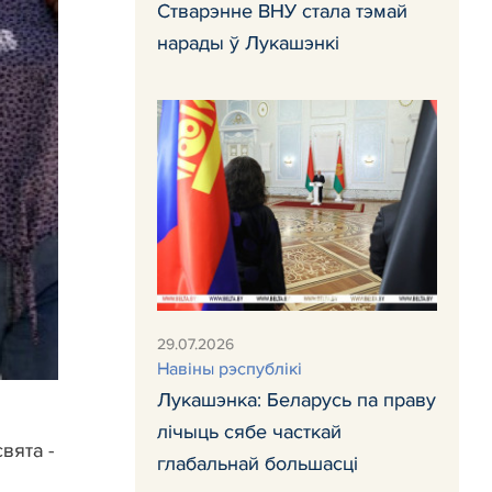
Стварэнне ВНУ стала тэмай
нарады ў Лукашэнкі
29.07.2026
Навiны рэспублiкi
Лукашэнка: Беларусь па праву
лічыць сябе часткай
вята -
глабальнай большасці