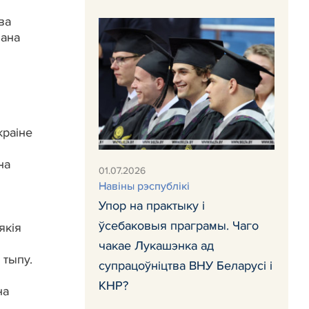
ва
вана
краіне
на
01.07.2026
Навiны рэспублiкi
Упор на практыку і
ўсебаковыя праграмы. Чаго
якія
чакае Лукашэнка ад
 тыпу.
супрацоўніцтва ВНУ Беларусі і
КНР?
на