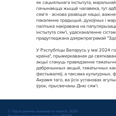
як сацыяльнага інстытута, маральнай
пачынаецца жыццё чалавека, тут адб
сям'я - аснова развіцця нацыі, важн
пакаленне традыцый, духоўных і мар
палітыка накіравана на папулярыза
інстытута сям'і, удасканаленне сіст
прадугледжана дзяржпраграмай "Здар
У Рэспубліцы Беларусь у маі 2024 го
краіна", прымеркаваная да святкава
акцыі стануць правядзенне тэматыч
дабрачынных акцый, тэматычных канф
фестываляў, а таксама культурных, 
Акрамя таго, ва ўсіх установах агул
ўрок, прысвечаны Дню сям'і.
© Лiдскi раённы выканаўчы камітэт, 2026
Распрацоўка і падтрымка сайта
БЕЛТА