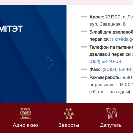
Адрас:
231300, г. Лі
вул. Савецкая, 8
МІТЭТ
E-mail для дзелаво
перапіскі:
rik@lida.g
Тэлефон па пытанн
дзелавой перапіскі:
0154) 53-40-03
Факс:
(80154) 53-40
Рэжым работы:
8.30-
перапынак
—
13.00-
(сб, нд
—
выхадны)
Адно акно
Звароты
Дэпутаты