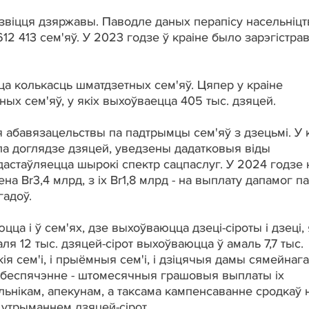
звіцця дзяржавы. Паводле даных перапісу насельніцт
612 413 сем'яў. У 2023 годзе ў краіне было зарэгістра
ца колькасць шматдзетных сем'яў. Цяпер у краіне
ных сем'яў, у якіх выхоўваецца 405 тыс. дзяцей.
абавязацельствы па падтрымцы сем'яў з дзецьмі. У 
па доглядзе дзяцей, уведзены дадатковыя віды
дастаўляецца шырокі спектр сацпаслуг. У 2024 годзе 
а Br3,4 млрд, з іх Br1,8 млрд - на выплату дапамог па
гадоў.
ца і ў сем'ях, дзе выхоўваюцца дзеці-сіроты і дзеці, 
аля 12 тыс. дзяцей-сірот выхоўваюцца ў амаль 7,7 тыс.
ія сем'і, і прыёмныя сем'і, і дзіцячыя дамы сямейнага
абеспячэнне - штомесячныя грашовыя выплаты іх
нікам, апекунам, а таксама кампенсаванне сродкаў 
 утрыманнем дзяцей-сірот.