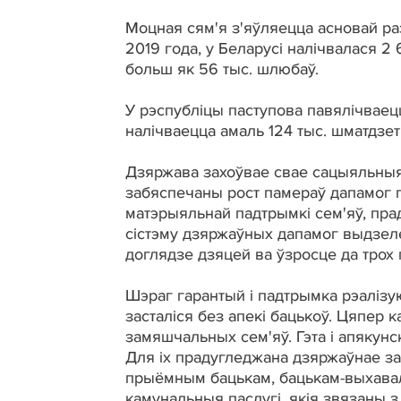
Моцная сям'я з'яўляецца асновай ра
2019 года, у Беларусі налічвалася 2 
больш як 56 тыс. шлюбаў.
У рэспубліцы паступова павялічваец
налічваецца амаль 124 тыс. шматдзет
Дзяржава захоўвае свае сацыяльныя 
забяспечаны рост памераў дапамог 
матэрыяльнай падтрымкі сем'яў, пра
сістэму дзяржаўных дапамог выдзелен
доглядзе дзяцей ва ўзросце да трох 
Шэраг гарантый і падтрымка рэалізуюц
засталіся без апекі бацькоў. Цяпер к
замяшчальных сем'яў. Гэта і апякунск
Для іх прадугледжана дзяржаўнае з
прыёмным бацькам, бацькам-выхаваль
камунальныя паслугі, якія звязаны з