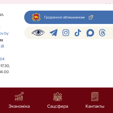
да,
Гродзенскі аблвыканкам
й
ov.by
ях
(8
-04
17.30,
14.00
Эканоміка
Сацсфера
Кантакты