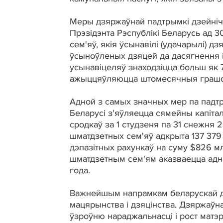
Меры дзяржаўнай падтрымкі дзейніча
Прэзідэнта Рэспублікі Беларусь ад 
сем'яў, якія ўсынавілі (удачарылі)
ўсыноўленых дзяцей да дасягнення ім
усынавіцеляў знаходзіцца больш як 7
ажыццяўляюцца штомесячныя грашо
Адной з самых значных мер па падтр
Беларусі з'яўляецца сямейны капіта
сродкаў за 1 студзеня па 31 снежня 2
шматдзетных сем'яў адкрыта 137 379 
дэпазітных рахункаў на суму $826 млн
шматдзетным сем'ям аказваецца адн
года.
Важнейшым напрамкам беларускай дз
мацярынства і дзяцінства. Дзяржаўна
ўзроўню нараджальнасці і рост матэр