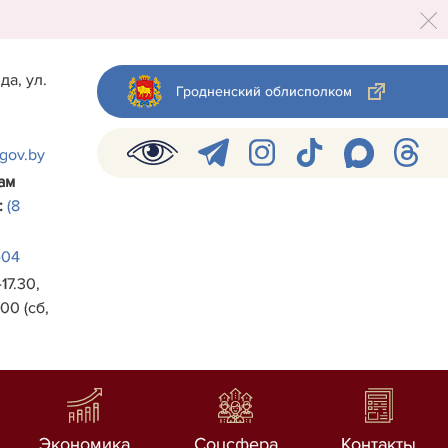
да, ул.
Гродненский облисполком
.gov.by
ам
:
(8
-04
17.30,
00 (сб,
Экономика
Соцсфера
Контакты