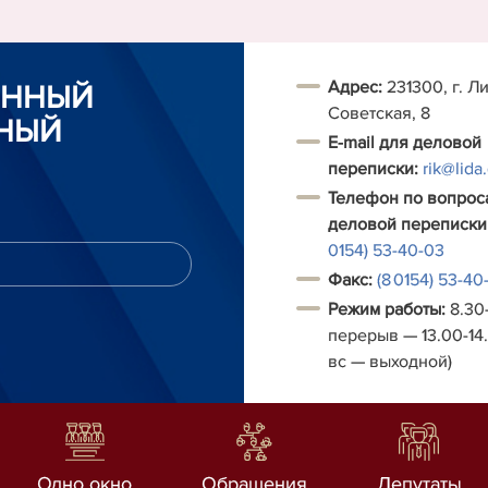
Адрес:
231300, г. Ли
ОННЫЙ
Советская, 8
НЫЙ
E-mail для деловой
переписки:
rik@lida
Телефон по вопрос
деловой переписки
0154) 53-40-03
Факс:
(8 0154) 53-40
Режим работы:
8.30-
перерыв — 13.00-14.
вс — выходной)
Одно окно
Обращения
Депутаты