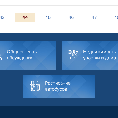
43
44
45
46
47
4
Общественные
Недвижимость:
обсуждения
участки и дома
Расписание
автобусов