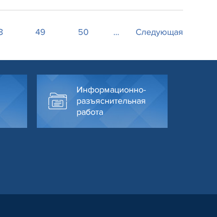
8
49
50
...
Следующая
Информационно-
разъяснительная
работа