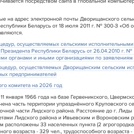
чивается посредством сайта в глобальной компьютерно
е на адрес электронной почты Дворищанского сельисп
еспублики Беларусь от 18 июля 2011 г. № 300-З «Об
авляются.
цедур, осуществляемых сельскими исполнительными 
 Президента Республики Беларусь от 26.04.2010 г. 
ми органами и иными организациями по заявлениям
цедур, осуществляемых Дворищанским сельским ис
ных предпринимателей
го комитета на 2026 год
1 января 1966 года на базе Гервеникского, Цвермско
ючена часть территории упразднённого Круповского с
очной части Лидского района. Расстояние до г. Лиды 
тами Лидского района и Ивьевским и Вороновским ра
тором расположены 33 населенных пункта (2 агрогородк
ого возраста - 329 чел., трудоспособного возраста -