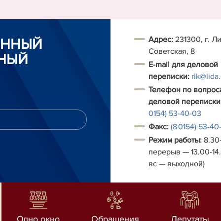
Адрес:
231300, г. Ли
ОННЫЙ
Советская, 8
НЫЙ
E-mail для деловой
переписки:
rik@lida
Телефон по вопрос
деловой переписки
0154) 53-40-03
Факс:
(8 0154) 53-40
Режим работы:
8.30-
перерыв — 13.00-14.
вс — выходной)
Одно окно
Обращения
Депутаты