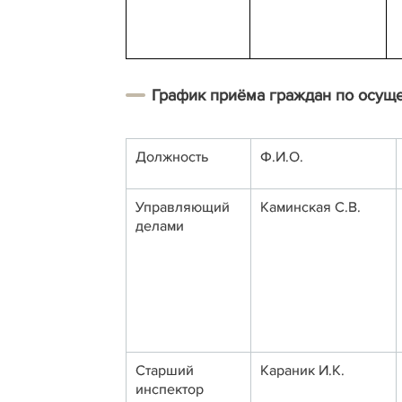
График приёма граждан по осущ
Должность
Ф.И.О.
Управляющий
Каминская С.В.
делами
Старший
Караник И.К.
инспектор