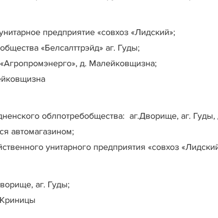
унитарное предприятие «совхоз «Лидский»;
бщества «Белсалттрэйд» аг. Гуды;
«Агропромэнерго», д. Малейковщизна;
ейковщизна
ненского облпотребобщества: аг.Дворище, аг. Гуды,
ся автомагазином;
йственного унитарного предприятия «совхоз «Лидский
ворище, аг. Гуды;
 Криницы