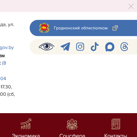
да, ул.
Гродненский облисполком
.gov.by
ам
:
(8
-04
17.30,
00 (сб,
Экономика
Соцсфера
Контакты