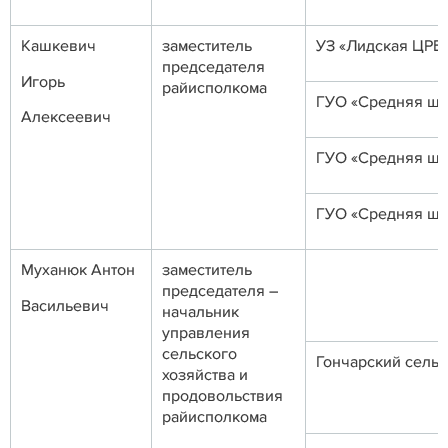
Кашкевич
заместитель
УЗ «Лидская ЦРБ
председателя
Игорь
райисполкома
ГУО «Средняя шк
Алексеевич
ГУО «Средняя шк
ГУО «Средняя шк
Муханюк Антон
заместитель
председателя –
Васильевич
начальник
управления
сельского
Гончарский сель
хозяйства и
продовольствия
райисполкома