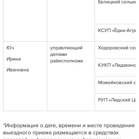
Белицкий сельис
КСУП «Ёдки-Агро
Юч
управляющий
Ходоровский сел
делами
Ирина
райисполкома
КУКП «Лидакинов
Ивановна
Можейковский се
РУП «Лидский Ц
*Информация о дате, времени и месте проведения
выездного приема размещается в средствах