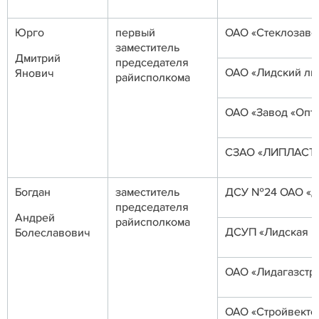
Юрго
первый
ОАО «Стеклозаво
заместитель
Дмитрий
председателя
ОАО «Лидский ли
Янович
райисполкома
ОАО «Завод «Опт
СЗАО «ЛИПЛАСТ-
Богдан
заместитель
ДСУ №24 ОАО «До
председателя
Андрей
райисполкома
ДСУП «Лидская П
Болеславович
ОАО «Лидагазстр
ОАО «Стройвекто