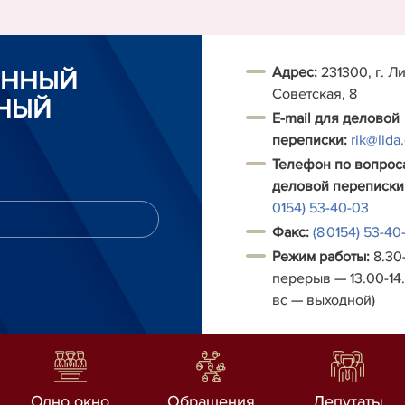
Адрес:
231300, г. Ли
ОННЫЙ
Советская, 8
НЫЙ
E-mail для деловой
переписки:
rik@lida
Телефон по вопрос
деловой переписки
0154) 53-40-03
Факс:
(8 0154) 53-40
Режим работы:
8.30-
перерыв — 13.00-14.
вс — выходной)
Одно окно
Обращения
Депутаты