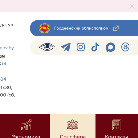
да, ул.
Гродненский облисполком
.gov.by
ам
:
(8
-04
17.30,
00 (сб,
Экономика
Соцсфера
Контакты