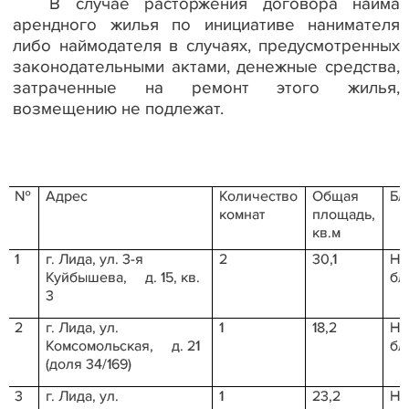
В случае расторжения договора найма
арендного жилья по инициативе нанимателя
либо наймодателя в случаях, предусмотренных
законодательными актами, денежные средства,
затраченные на ремонт этого жилья,
возмещению не подлежат.
№
Адрес
Количество
Общая
Бл
комнат
площадь,
кв.м
1
г. Лида, ул. 3-я
2
30,1
Не
Куйбышева,
д. 15, кв.
бл
3
2
г. Лида, ул.
1
18,2
Не
Комсомольская,
д. 21
бл
(доля 34/169)
3
г. Лида, ул.
1
23,2
Не