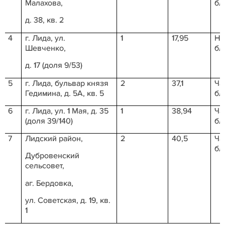
Малахова,
бл
д. 38, кв. 2
4
г. Лида, ул.
1
17,95
Не
Шевченко,
бл
д. 17 (доля 9/53)
5
г. Лида, бульвар князя
2
37,1
Ча
Гедимина, д. 5А, кв.
5
бл
6
г. Лида, ул. 1 Мая, д. 35
1
38,94
Ча
(доля 39/140)
бл
7
Лидский район,
2
40,5
Ча
бл
Дубровенский
сельсовет,
аг. Бердовка,
ул. Советская, д. 19, кв.
1