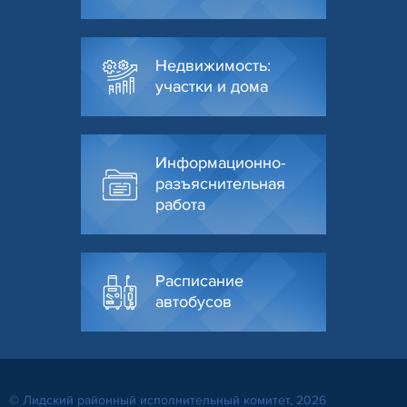
Недвижимость:
участки и дома
Информационно-
разъяснительная
работа
Расписание
автобусов
© Лидский районный исполнительный комитет, 2026