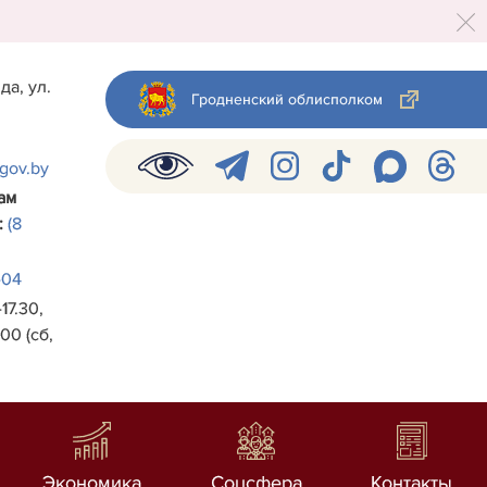
да, ул.
Гродненский облисполком
.gov.by
ам
:
(8
-04
17.30,
00 (сб,
Экономика
Соцсфера
Контакты