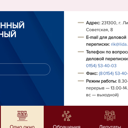
Адрес:
231300, г. Ли
ОННЫЙ
Советская, 8
НЫЙ
E-mail для деловой
переписки:
rik@lida
Телефон по вопрос
деловой переписки
0154) 53-40-03
Факс:
(8 0154) 53-40
Режим работы:
8.30-
перерыв — 13.00-14.
вс — выходной)
Одно окно
Обращения
Депутаты