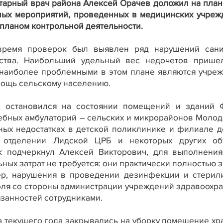
итарный врач района Алексей Орачев доложил на план
ных мероприятий, проведенных в медицинских учреж
 планом контрольной деятельности.
время проверок был выявлен ряд нарушений сани
ьства. Наибольший удельный вес недочетов прише
а наиболее проблемными в этом плане являются учреж
мощь сельскому населению.
о остановился на состоянии помещений и зданий 
чебных амбулаторий – сельских и микрорайонов Моло
ных недостатках в детской поликлинике и филиале д
м отделении Лидской ЦРБ и некоторых других об
ак подчеркнул Алексей Викторович, для выполнения
ых затрат не требуется: они практически полностью 
ер, нарушения в проведении дезинфекции и стерил
оля со стороны администрации учреждений здравоохра
занностей сотрудниками.
а текущего года закрывались на уборку помещение хр