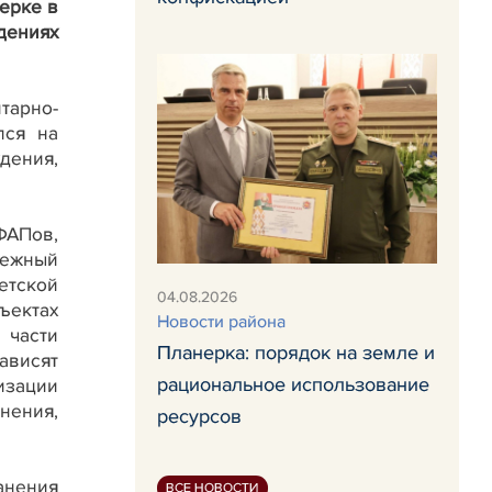
ерке в
дениях
тарно-
лся на
дения,
ФАПов,
дежный
етской
04.08.2026
ъектах
Новости района
 части
Планерка: порядок на земле и
зависят
рациональное использование
изации
нения,
ресурсов
анения
ВСЕ НОВОСТИ