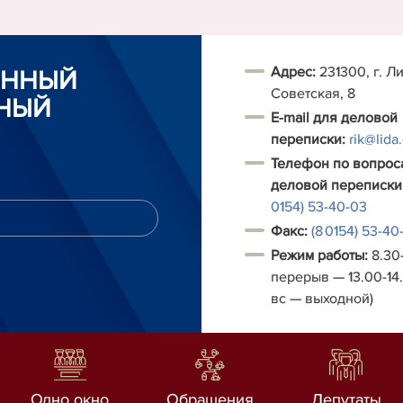
Адрес:
231300, г. Ли
ОННЫЙ
Советская, 8
НЫЙ
E-mail для деловой
переписки:
rik@lida
Телефон по вопрос
деловой переписки
0154) 53-40-03
Факс:
(8 0154) 53-40
Режим работы:
8.30-
перерыв — 13.00-14.
вс — выходной)
Одно окно
Обращения
Депутаты