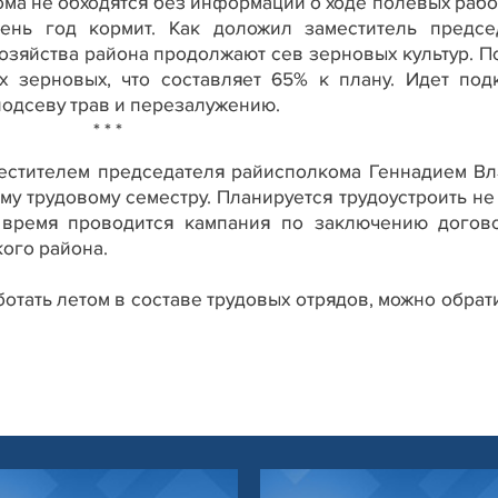
ма не обходятся без информации о ходе полевых работ
день год кормит. Как доложил заместитель предсе
озяйства района продолжают сев зерновых культур. П
них зерновых, что составляет 65% к плану. Идет под
 подсеву трав и перезалужению.
* * *
естителем председателя райисполкома Геннадием Вл
му трудовому семестру.
Планируется трудоустроить не
 время проводится кампания по заключению догов
ого района.
ботать летом в составе трудовых отрядов, можно обрат