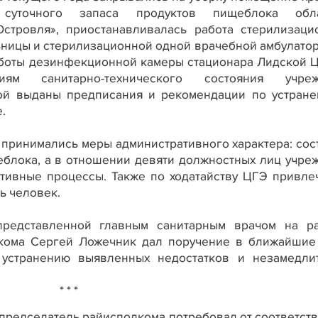
суточного запаса продуктов пищеблока обла
стровля», приостанавливалась работа стерилизаци
ьницы и стерилизационной одной врачебной амбулатор
аботы дезинфекционной камеры стационара Лидской Ц
ям санитарно-технического состояния учреж
ой выданы предписания и рекомендации по устране
.
к принимались меры административного характера: сос
еблока, а в отношении девяти должностных лиц учре
тивные процессы. Также по ходатайству ЦГЭ привле
ь человек.
представленной главным санитарным врачом на р
лкома Сергей Ложечник дал поручение в ближайшие
 устранению выявленных недостатков и незамедли
* * *
 председатель райисполкома потребовал от соответст