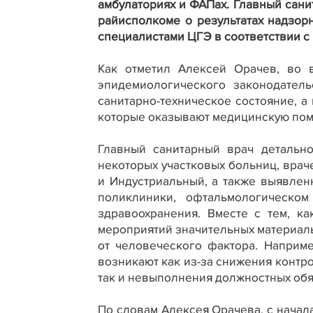
амбулаториях и ФАПах. Главный сан
райисполкоме о результатах надзор
специалистами ЦГЭ в соответствии с
Как отметил Алексей Орачев, во 
эпидемиологического законодател
санитарно-техническое состояние, 
которые оказывают медицинскую по
Главный санитарный врач детальн
некоторых участковых больниц, вра
и Индустриальный, а также выявлен
поликлиники, офтальмологическо
здравоохранения. Вместе с тем, к
мероприятий значительных материальн
от человеческого фактора. Наприм
возникают как из-за снижения контр
так и невыполнения должностных обя
По словам Алексея Орачева, с начал