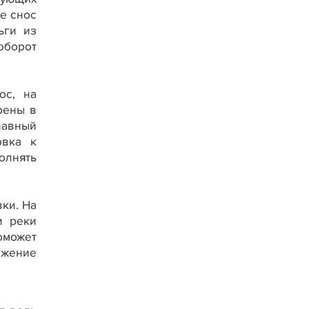
ае снос
ьги из
оборот
ос, на
рены в
лавный
овка к
олнять
вки. На
и реки
оможет
ижение