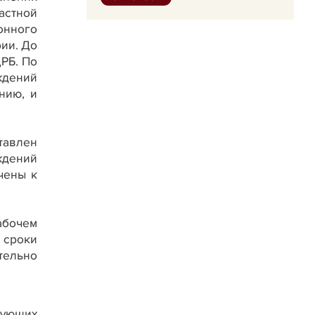
стной
онного
ии. До
РБ. По
дений
нию, и
тавлен
ждений
чены к
абочем
 сроки
тельно
вующих