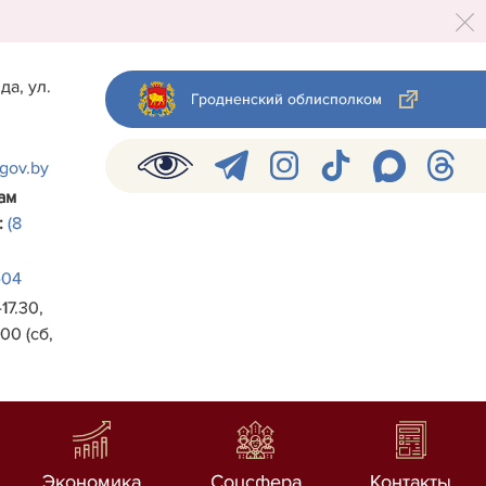
да, ул.
Гродненский облисполком
.gov.by
ам
:
(8
-04
17.30,
00 (сб,
Экономика
Соцсфера
Контакты