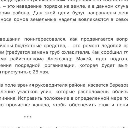
 – это наведение порядка на земле, а в данном случ
ории района. Для этой цели будут направлены ден
сноса домов земельные наделы вовлекаются в сево
вещании поинтересовался, как продвигается вопр
ачены бюджетные средства, – это ремонт ледовой а
м (требуется замена труб охладителя). Как сообщил г
зма райисполкома Александр Макей, идет подгот
ения подрядной организации, которая будет вып
приступить с 25 мая.
в поле зрения руководителя района, касается Березо
пление участков улиц, которые расположены вблиз
алинина. Исправить положение в определенной мере п
о прочистке канала, чтобы обеспечить сток и пон
* * *