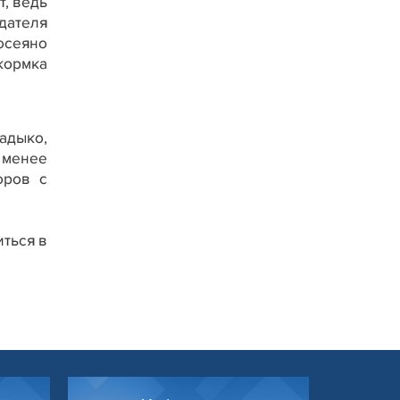
, ведь
дателя
осеяно
кормка
адыко,
 менее
оров с
иться в