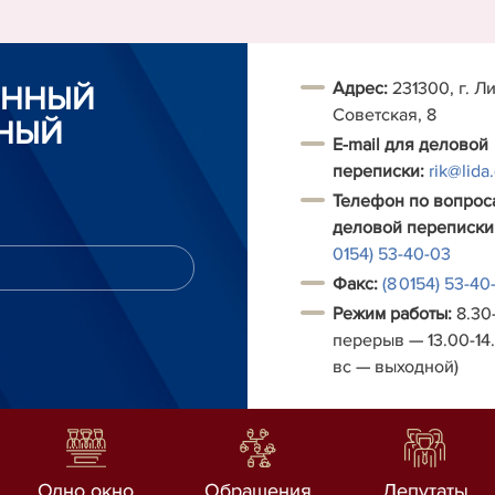
Адрес:
231300, г. Ли
ОННЫЙ
Советская, 8
НЫЙ
E-mail для деловой
переписки:
rik@lida
Телефон по вопрос
деловой переписки
0154) 53-40-03
Факс:
(8 0154) 53-40
Режим работы:
8.30-
перерыв — 13.00-14.
вс — выходной)
Одно окно
Обращения
Депутаты