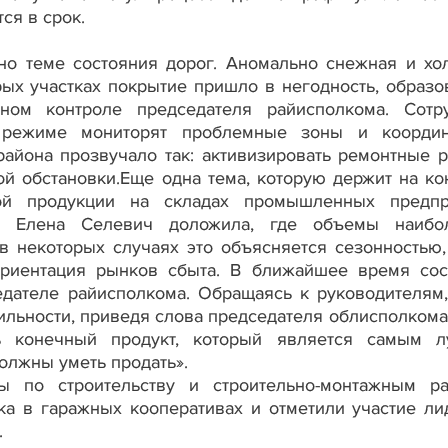
ся в срок.
но теме состояния дорог. Аномально снежная и хо
рых участках покрытие пришло в негодность, образо
ном контроле председателя райисполкома. Сотр
 режиме мониторят проблемные зоны и коорди
айона прозвучало так: активизировать ремонтные р
ой обстановки.Еще одна тема, которую держит на ко
ой продукции на складах промышленных предпр
и Елена Селевич доложила, где объемы наибо
в некоторых случаях это объясняется сезонностью,
ориентация рынков сбыта. В ближайшее время сос
дателе райисполкома. Обращаясь к руководителям,
ильности, приведя слова председателя облисполком
ь конечный продукт, который является самым 
олжны уметь продать».
 по строительству и строительно-монтажным ра
ка в гаражных кооперативах и отметили участие ли
.