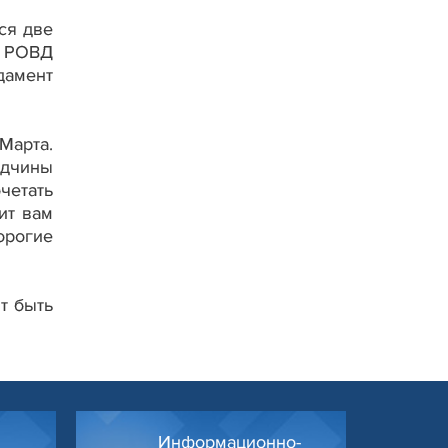
ся две
о РОВД
дамент
Марта.
идчины
четать
ит вам
орогие
т быть
Информационно-