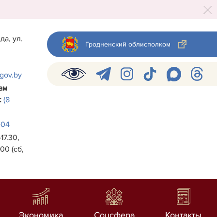
да, ул.
Гродненский облисполком
.gov.by
ам
:
(8
-04
17.30,
00 (сб,
Экономика
Соцсфера
Контакты