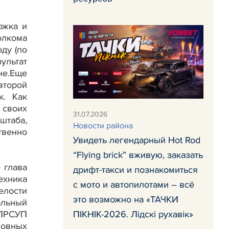
ожка и
олкома
ду (по
ультат
не.Еще
второй
к. Как
 своих
31.07.2026
штаба,
Новости района
твенно
Увидеть легендарный Hot Rod
“Flying brick” вживую, заказать
 глава
дрифт-такси и познакомиться
ехника
с мото и автопилотами – всё
пелости
это возможно на «ТАЧКИ
альный
 ЛРСУП
ПІКНІК-2026. Лідскі рухавік»
новных