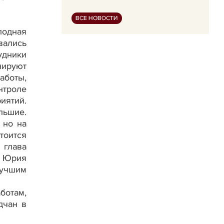
ВСЕ НОВОСТИ
лодная
вались
удники
нируют
аботы,
нтроле
иятий.
льшие.
 но на
тоится
 глава
а Юрия
лучшим
ботам,
дчан в