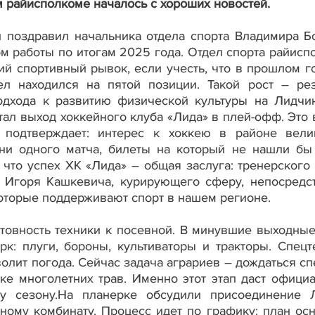
 райисполкоме началось с хороших новостей.
 поздравил начальника отдела спорта Владимира Б
ом работы по итогам 2025 года. Отдел спорта райисп
ий спортивный рывок, если учесть, что в прошлом го
ел находился на пятой позиции. Такой рост – рез
одхода к развитию физической культуры на Лидчи
ал выход хоккейного клуба «Лида» в плей-офф. Это 
 подтверждает: интерес к хоккею в районе вели
 ни одного матча, билеты на который не нашли бы
 что успех ХК «Лида» – общая заслуга: тренерского 
я Игоря Кашкевича, курирующего сферу, непосредс
которые поддерживают спорт в нашем регионе.
товность техники к посевной. В минувшие выходные
к: плуги, бороны, культиваторы и тракторы. Спецт
волит погода. Сейчас задача аграриев – дождаться с
ке многолетних трав. Именно этот этап даст офици
ому сезону.На планерке обсудили присоединение
ному комбинату. Процесс идет по графику: план ос