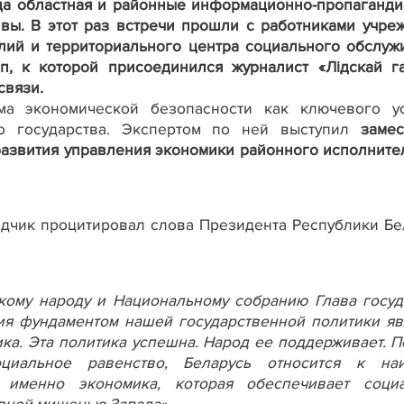
ца областная и районные информационно-пропаганди
вы. В этот раз встречи прошли с работниками учре
елий и территориального центра социального обслуж
п, к которой присоединился журналист «Л
ідскай г
связи.
а экономической безопасности как ключевого у
го государства. Экспертом по ней выступил
замес
развития управления экономики районного исполните
адчик процитировал слова
Президента Республики Бе
кому народу и Национальному собранию Глава госуд
тия фундаментом нашей государственной политики яв
ка. Эта политика успешна. Народ ее поддерживает. П
оциальное равенство, Беларусь относится к на
 именно экономика, которая обеспечивает соци