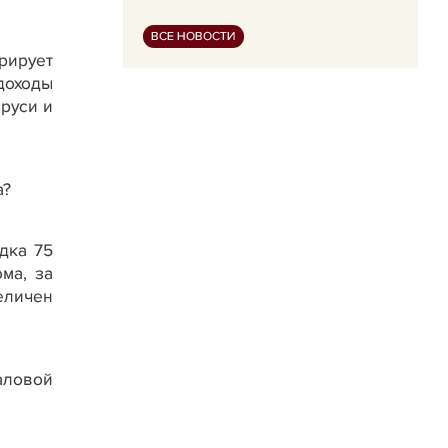
ВСЕ НОВОСТИ
рирует
доходы
руси и
а?
дка 75
ма, за
еличен
аловой