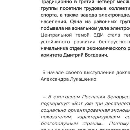
Традиционно в третий четверг меся
группы
посетили
трудовые коллекти
спорта, а также завода электроизд
населения. Одна из районных груп
побывала на зональном узле электро
Центральной темой ЕДИ стала
тем
устойчивого развития белорусско
начальника отдела экономического 
комитета Дмитрий Богдевич.
В начале своего выступления докл
Александра Лукашенко:
–
В ежегодном Послании белорусс
подчеркнул: «Вот уже три десятиле
социально ориентированная экономи
показателям, характеризующим с
благополучным странам… Поэтому