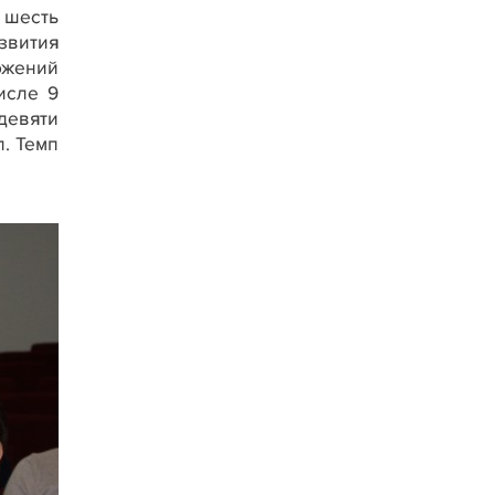
 шесть
звития
ожений
исле 9
девяти
. Темп