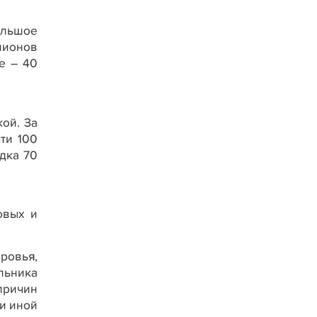
ольшое
лионов
е – 40
ой. За
ти 100
дка 70
овых и
ровья,
льника
причин
ли иной