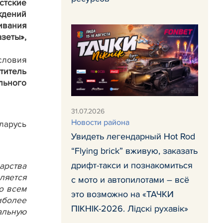
стские
ждений
ивания
азеты
»,
словия
титель
льного
31.07.2026
Новости района
ларусь
Увидеть легендарный Hot Rod
“Flying brick” вживую, заказать
дрифт-такси и познакомиться
арства
ляется
с мото и автопилотами – всё
о всем
это возможно на «ТАЧКИ
иболее
ПІКНІК-2026. Лідскі рухавік»
альную