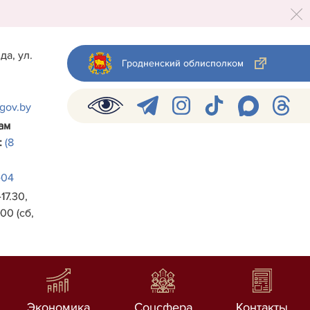
да, ул.
Гродненский облисполком
.gov.by
ам
:
(8
-04
17.30,
00 (сб,
Экономика
Соцсфера
Контакты