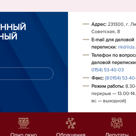
Адрес:
231300, г. Ли
ОННЫЙ
Советская, 8
НЫЙ
E-mail для деловой
переписки:
rik@lida
Телефон по вопрос
деловой переписки
0154) 53-40-03
Факс:
(8 0154) 53-40
Режим работы:
8.30-
перерыв — 13.00-14.
вс — выходной)
Одно окно
Обращения
Депутаты