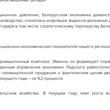
вной мишенью Запада».
ционное давление, белорусская экономика демонст
оизводство, снизилась инфляция, выросли денежные 
годаря в том числе стратегическому партнерству Бела
социально-экономических показателей нашего регион
промышленный комплекс. Именно он формирует поря
 данным управления экономики Лидского райисполко
а промышленной продукции к фактическим ценам ув
текущего года – на 9,2 процента.
ельском хозяйстве. В текущем году темп роста в