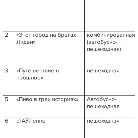
2
«Этот город на брегах
комбинированная
Лидеи»
(автобусно-
пешеходная)
3
«Путешествие в
пешеходная
прошлое»
5
«Пиво в трех историях»
Автобусно-
пешеходная
6
сТАЎЛе
нне
пешеходная