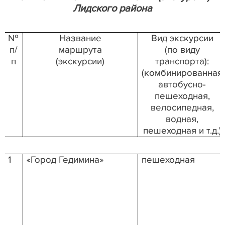
Лидского района
№
Название
Вид экскурсии
п/
маршрута
(по виду
п
(экскурсии)
транспорта):
(комбинированная
автобусно-
пешеходная,
велосипедная,
водная,
пешеходная и т.д.)
1
«Город Гедимина»
пешеходная