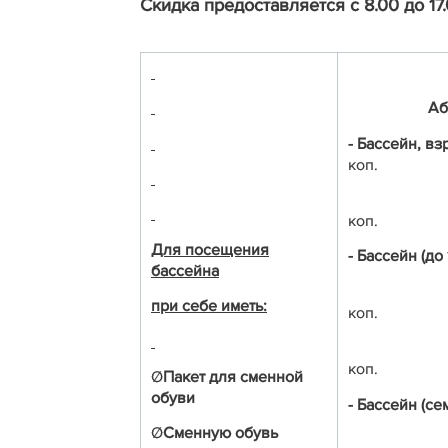
Скидка предоставляется с 8.00 до 17.
Аб
- Бассейн, в
коп.
коп.
Для посещения
- Бассейн (до
бассейна
при себе иметь:
коп.
коп.
Ø
Пакет для сменной
обуви
- Бассейн (се
Ø
Сменную обувь