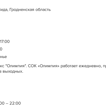
 Лида, Гродненская область
17:00
00
енье
с "Олимпия". СОК «Олимпия» работает ежедневно, п
з выходных.
00 – 22:00