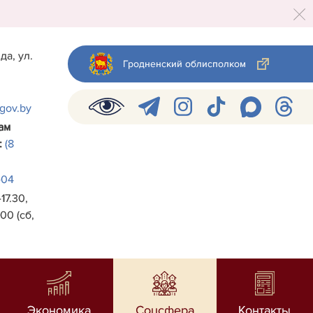
да, ул.
Гродненский облисполком
.gov.by
ам
:
(8
-04
17.30,
00 (сб,
Экономика
Соцсфера
Контакты