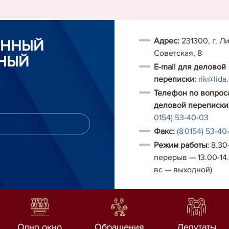
Адрес:
231300, г. Ли
ОННЫЙ
Советская, 8
НЫЙ
E-mail для деловой
переписки:
rik@lida
Телефон по вопрос
деловой переписки
0154) 53-40-03
Факс:
(8 0154) 53-40
Режим работы:
8.30-
перерыв — 13.00-14.
вс — выходной)
Одно окно
Обращения
Депутаты