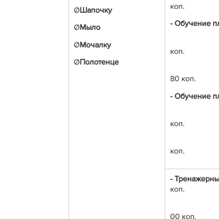
коп.
Ø
Шапочку
- Обучение п
Ø
Мыло
4 посещ
Ø
Мочалку
коп.
Ø
Полотенце
80 коп.
- Обучение пл
4 посе
коп.
коп.
- Тренажер
коп.
00 коп.