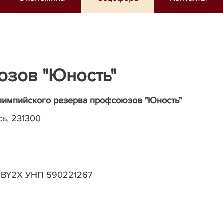
зов "Юность"
лимпийского резерва профсоюзов "Юность"
сь,
231300
ISBY2X УНП 590221267