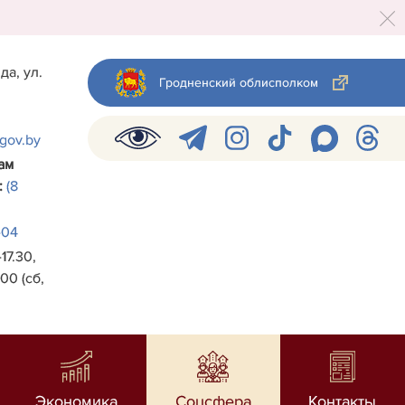
да, ул.
Гродненский облисполком
.gov.by
ам
:
(8
-04
17.30,
00 (сб,
Экономика
Соцсфера
Контакты