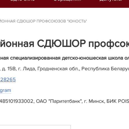
АЙОННАЯ СДЮШОР ПРОФСОЮЗОВ "ЮНОСТЬ"
районная СДЮШОР профсою
ная специализированная детско-юношеская школа о
 д. 15В, г. Лида, Гродненская обл., Республика Белару
5428265
agram
5101933002, ОАО "Паритетбанк", г. Минск, БИК PO