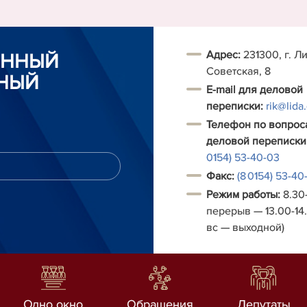
Адрес:
231300, г. Ли
ОННЫЙ
Советская, 8
НЫЙ
E-mail для деловой
переписки:
rik@lida
Телефон по вопрос
деловой переписки
0154) 53-40-03
Факс:
(8 0154) 53-40
Режим работы:
8.30-
перерыв — 13.00-14.
вс — выходной)
Одно окно
Обращения
Депутаты