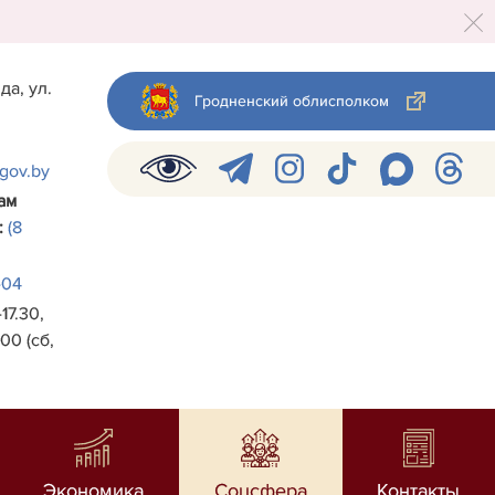
да, ул.
Гродненский облисполком
.gov.by
ам
:
(8
-04
17.30,
00 (сб,
Экономика
Соцсфера
Контакты