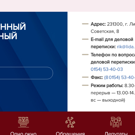
Адрес:
231300, г. Ли
ОННЫЙ
Советская, 8
НЫЙ
E-mail для деловой
переписки:
rik@lida
Телефон по вопрос
деловой переписки
0154) 53-40-03
Факс:
(8 0154) 53-40
Режим работы:
8.30-
перерыв — 13.00-14.
вс — выходной)
Одно окно
Обращения
Депутаты