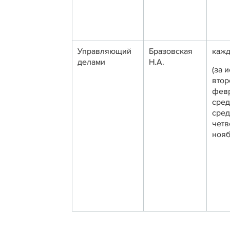
Управляющий
Бразовская
кажд
делами
Н.А.
(за 
втор
февр
сред
сред
четв
нояб