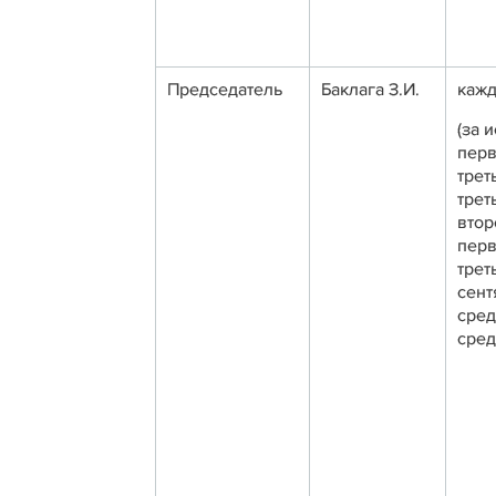
Председатель
Баклага З.И.
кажд
(за 
перв
трет
трет
втор
перв
трет
сент
сред
сред