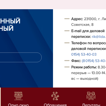
Адрес:
231300, г. Ли
ОННЫЙ
Советская, 8
НЫЙ
E-mail для деловой
переписки:
rik@lida
Телефон по вопрос
деловой переписки
0154) 53-40-03
Факс:
(8 0154) 53-40
Режим работы:
8.30-
перерыв — 13.00-14.
вс — выходной)
Одно окно
Обращения
Депутаты