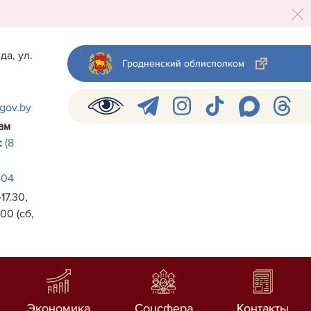
да, ул.
Гродненский облисполком
.gov.by
ам
:
(8
-04
17.30,
00 (сб,
Экономика
Соцсфера
Контакты