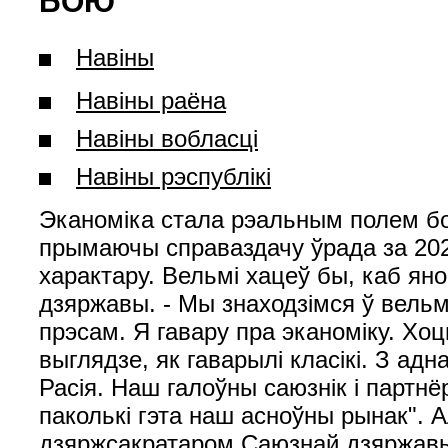
БОЮ
Навiны
Навiны раёна
Навiны вобласці
Навiны рэспублiкi
Эканоміка стала рэальным полем бо
прымаючы справаздачу ўрада за 202
характару. Вельмі хацеў бы, каб ян
дзяржавы. - Мы знаходзімся ў вельмі 
прэсам. Я гавару пра эканоміку. Хо
выглядзе, як гаварылі класікі. З адн
Расія. Наш галоўны саюзнік і партн
паколькі гэта наш асноўны рынак". 
дзяржсакратаром Саюзнай дзяржавы