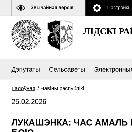
Звычайная версія
Настройкі
ЛIДСКI Р
Дэпутаты
Сельсаветы
Электронны
Галоўная
/
Навiны рэспублiкi
25.02.2026
ЛУКАШЭНКА: ЧАС АМАЛЬ