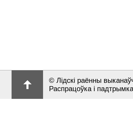
© Лiдскi раённы выканаўч
Распрацоўка і падтрымка