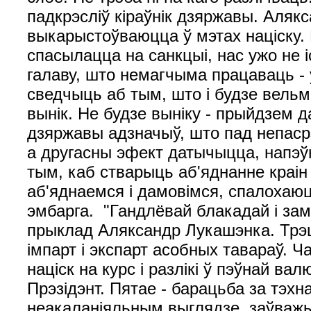
падкрэсліў кіраўнік дзяржавы. Аляк
выкарыстоўваюцца ў мэтах націску. П
спасылацца на санкцыі, нас ужо не іс
галаву, што немагчыма працаваць - 
сведчыць аб тым, што і будзе вельм
вынік. Не будзе выніку - прыйдзем д
дзяржавы адзначыў, што пад непаср
а другасны эфект датычыцца, напэў
тым, каб стварыць аб'яднанне краін 
аб'яднаемся і дамовімся, спалохаюцц
эмбарга. "Гандлёвай блакадай і зам
прыклад Аляксандр Лукашэнка. Трэц
імпарт і экспарт асобных тавараў. 
націск на курс і разлікі ў пэўнай в
Прэзідэнт. Пятае - барацьба за тэх
неакаланіяльным выглядзе, заўважыў