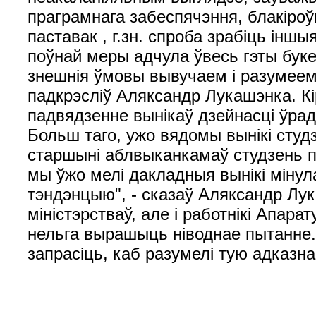
праграмнага забеспячэння, блакіроў
паставак , г.зн. спроба зрабіць іншы
поўнай меры адчула ўвесь гэты букет
знешнія ўмовы вывучаем і разумеем
падкрэсліў Аляксандр Лукашэнка. К
падвядзенне вынікаў дзейнасці ўрад
Больш таго, ужо вядомы вынікі студ
старшыні аблвыканкамаў студзень по
мы ўжо мелі дакладныя вынікі мінул
тэндэнцыю", - сказаў Аляксандр Лукашэ
міністэрстваў, але і работнікі Апар
нельга вырашыць ніводнае пытанне.
запрасіць, каб разумелі тую адказна