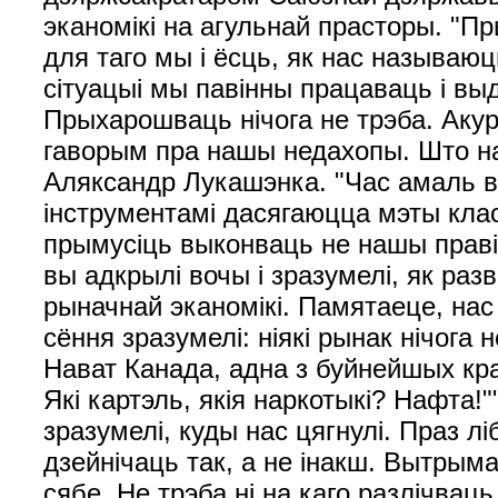
эканомікі на агульнай прасторы. "Пр
для таго мы і ёсць, як нас называюц
сітуацыі мы павінны працаваць і вы
Прыхарошваць нічога не трэба. Аку
гаворым пра нашы недахопы. Што наог
Аляксандр Лукашэнка. "Час амаль 
інструментамі дасягаюцца мэты кла
прымусіць выконваць не нашы правілы
вы адкрылі вочы і зразумелі, як раз
рыначнай эканомікі. Памятаеце, нас 
сёння зразумелі: ніякі рынак нічога
Нават Канада, адна з буйнейшых краі
Які картэль, якія наркотыкі? Нафта!
зразумелі, куды нас цягнулі. Праз 
дзейнічаць так, а не інакш. Вытрыма
сябе. Не трэба ні на каго разлічвац