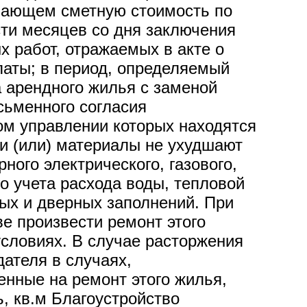
шающем сметную стоимость по
сти месяцев со дня заключения
 работ, отражаемых в акте о
латы; в период, определяемый
 арендного жилья с заменой
сьменного согласия
ом управлении которых находятся
 и (или) материалы не ухудшают
ного электрического, газового,
о учета расхода воды, тепловой
ных и дверных заполнений. При
е произвести ремонт этого
условиях. В случае расторжения
ателя в случаях,
нные на ремонт этого жилья,
 кв.м Благоустройство