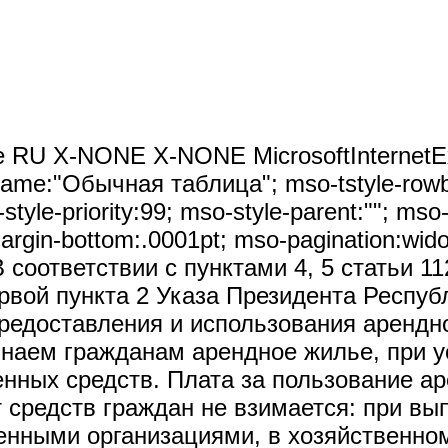
e RU X-NONE X-NONE MicrosoftInternetExplo
name:"Обычная таблица"; mso-tstyle-rowba
tyle-priority:99; mso-style-parent:""; mso
gin-bottom:.0001pt; mso-pagination:widow-
 В соответствии с пунктами 4, 5 статьи
рвой пункта 2 Указа Президента Респуб
предоставления и использования арендн
 наем гражданам арендное жилье, при 
венных средств. Плата за пользование 
т средств граждан не взимается: при вы
енными организациями, в хозяйственно