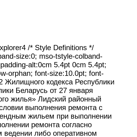
rer4 /* Style Definitions */
nd-size:0; mso-tstyle-colband-
-padding-alt:0cm 5.4pt 0cm 5.4pt;
orphan; font-size:10.0pt; font-
 112 Жилищного кодекса Республики
лики Беларусь от 27 января
ого жилья» Лидский районный
условии выполнения ремонта с
арендным жильем при выполнении
полнении ремонта согласно
м ведении либо оперативном