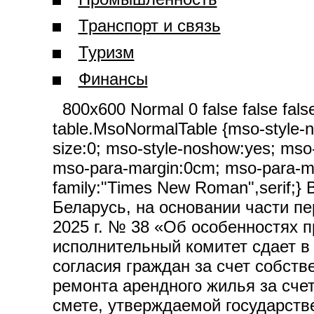
Транспорт и связь
Туризм
Финансы
800x600 Normal 0 false false fals
table.MsoNormalTable {mso-style-
size:0; mso-style-noshow:yes; mso-s
mso-para-margin:0cm; mso-para-mar
family:"Times New Roman",serif;}
Беларусь, на основании части пе
2025 г. № 38 «Об особенностях 
исполнительный комитет сдает в
согласия граждан за счет собст
ремонта арендного жилья за сче
смете, утверждаемой государств