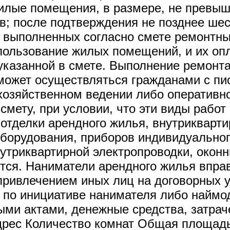
жилые помещения, в размере, не превы
в; после подтверждения не позднее ше
 выполненных согласно смете ремонтных
пользование жилых помещений, и их оп
указанной в смете. Выполнение ремонта
 может осуществляться гражданами с пи
 хозяйственном ведении либо оперативн
мету, при условии, что эти виды работ
тделки арендного жилья, внутриквартир
оборудования, приборов индивидуальног
внутриквартирной электропроводки, окон
ятся. Наниматели арендного жилья вправ
 привлечением иных лиц на договорных 
 по инициативе нанимателя либо наймод
ми актами, денежные средства, затраче
ес Количество комнат Общая площадь,