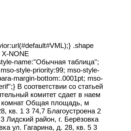
vior:url(#default#VML);} .shape
NE X-NONE
o-style-name:"Обычная таблица";
so-style-priority:99; mso-style-
para-margin-bottom:.0001pt; mso-
erif";} В соответствии со статьей
тельный комитет сдает в наем
о комнат Общая площадь, м
8, кв. 1 3 74,7 Благоустроена 2
 3 Лидский район, г. Берёзовка
ка ул. Гагарина, д. 28, кв. 5 3