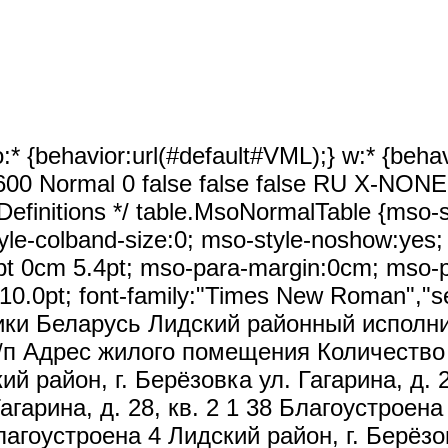
:* {behavior:url(#default#VML);} w:* {beha
0x600 Normal 0 false false false RU X-NO
e Definitions */ table.MsoNormalTable {ms
le-colband-size:0; mso-style-noshow:yes; m
4pt 0cm 5.4pt; mso-para-margin:0cm; mso-
:10.0pt; font-family:"Times New Roman","s
ки Беларусь Лидский районный исполни
/п Адрес жилого помещения Количеств
й район, г. Берёзовка ул. Гагарина, д. 2
агарина, д. 28, кв. 2 1 38 Благоустроена
Благоустроена 4 Лидский район, г. Берёзов