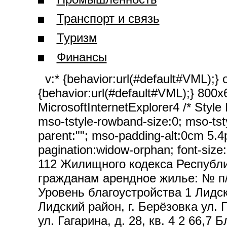
Транспорт и связь
Туризм
Финансы
v:* {behavior:url(#default#VML);} o
{behavior:url(#default#VML);} 80
MicrosoftInternetExplorer4 /* Styl
mso-tstyle-rowband-size:0; mso-tsty
parent:""; mso-padding-alt:0cm 5.
pagination:widow-orphan; font-size
112 Жилищного кодекса Республи
гражданам арендное жилье: № п
Уровень благоустройства 1 Лидски
Лидский район, г. Берёзовка ул. Г
ул. Гагарина, д. 28, кв. 4 2 66,7 