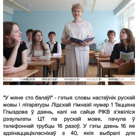
"У мяне сто балаў!" - гэтыя словы настаўнік рускай
мовы і літаратуры Лідскай гімназіі нумар 1 Таццяна
Глыздова ў дзень, калі на сайце РІКВ з'явіліся
рэзультаты ЦТ па рускай мове, пачула ў
тэлефоннай трубцы 16 разоў. У гэты дзень 16 яе
адзінаццацікласнікаў з 40, якія выбралі для