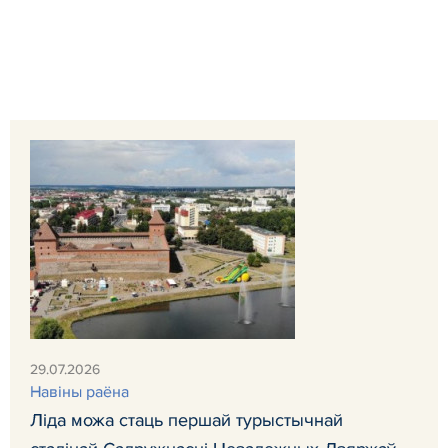
29.07.2026
Навiны раёна
Ліда можа стаць першай турыстычнай