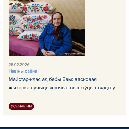
25.02.2026
Навiны раёна
Майстар-клас ад бабы Евы: вясковая
жыхарка вучыць жанчын вышыўцы і ткацтву
УСЕ НАВІНЫ