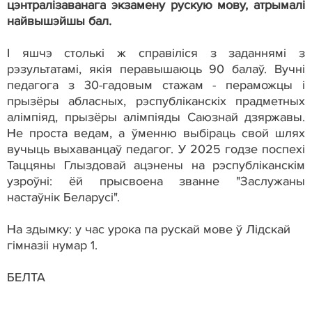
цэнтралізаванага экзамену рускую мову, атрымалі
найвышэйшы бал.
І яшчэ столькі ж справіліся з заданнямі з
рэзультатамі, якія перавышаюць 90 балаў. Вучні
педагога з 30-гадовым стажам - пераможцы і
прызёры абласных, рэспубліканскіх прадметных
алімпіяд, прызёры алімпіяды Саюзнай дзяржавы.
Не проста ведам, а ўменню выбіраць свой шлях
вучыць выхаванцаў педагог. У 2025 годзе поспехі
Таццяны Глыздовай ацэнены на рэспубліканскім
узроўні: ёй прысвоена званне "Заслужаны
настаўнік Беларусі".
На здымку: у час урока па рускай мове ў Лідскай
гімназіі нумар 1.
БЕЛТА