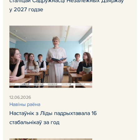
сталіцай Садружнасці Незалежных Дзяржаў
у 2027 годзе
12.06.2026
Навiны раёна
Настаўнік з Ліды падрыхтавала 16
стабальнікаў за год