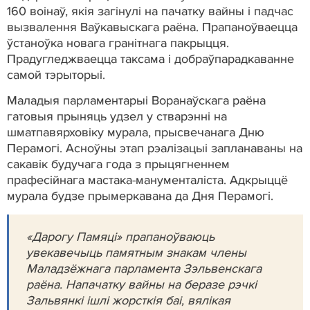
160 воінаў, якія загінулі на пачатку вайны і падчас
вызвалення Ваўкавыскага раёна. Прапаноўваецца
ўстаноўка новага гранітнага пакрыцця.
Прадугледжваецца таксама і добраўпарадкаванне
самой тэрыторыі.
Маладыя парламентарыі Воранаўскага раёна
гатовыя прыняць удзел у стварэнні на
шматпавярховіку мурала, прысвечанага Дню
Перамогі. Асноўны этап рэалізацыі запланаваны на
сакавік будучага года з прыцягненнем
прафесійнага мастака-манументаліста. Адкрыццё
мурала будзе прымеркавана да Дня Перамогі.
«Дарогу Памяці» прапаноўваюць
увекавечыць памятным знакам члены
Маладзёжнага парламента Зэльвенскага
раёна. Напачатку вайны на беразе рэчкі
Зальвянкі ішлі жорсткія баі, вялікая