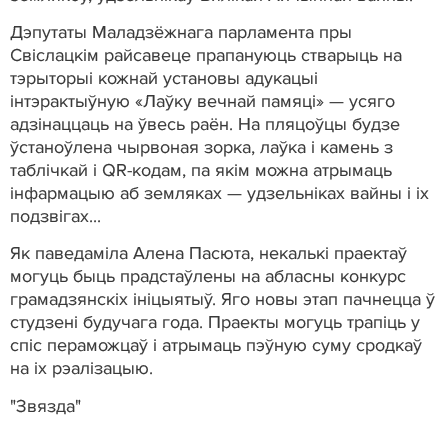
Дэпутаты Маладзёжнага парламента пры
Свіслацкім райсавеце прапануюць стварыць на
тэрыторыі кожнай установы адукацыі
інтэрактыўную «Лаўку вечнай памяці» — усяго
адзінаццаць на ўвесь раён. На пляцоўцы будзе
ўстаноўлена чырвоная зорка, лаўка і камень з
таблічкай і QR-кодам, па якім можна атрымаць
інфармацыю аб земляках — удзельніках вайны і іх
подзвігах...
Як паведаміла Алена Пасюта, некалькі праектаў
могуць быць прадстаўлены на абласны конкурс
грамадзянскіх ініцыятыў. Яго новы этап пачнецца ў
студзені будучага года. Праекты могуць трапіць у
спіс пераможцаў і атрымаць пэўную суму сродкаў
на іх рэалізацыю.
"Звязда"