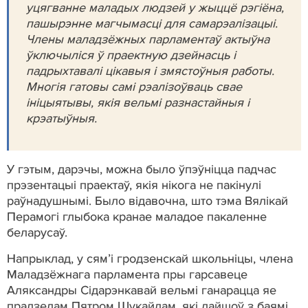
уцягванне маладых людзей у жыццё рэгіёна,
пашырэнне магчымасці для самарэалізацыі.
Члены маладзёжных парламентаў актыўна
ўключыліся ў праектную дзейнасць і
падрыхтавалі цікавыя і змястоўныя работы.
Многія гатовы самі рэалізоўваць свае
ініцыятывы, якія вельмі разнастайныя і
крэатыўныя.
У гэтым, дарэчы, можна было ўпэўніцца падчас
прэзентацыі праектаў, якія нікога не пакінулі
раўнадушнымі. Было відавочна, што тэма Вялікай
Перамогі глыбока кранае маладое пакаленне
беларусаў.
Напрыклад, у сям’і гродзенскай школьніцы, члена
Маладзёжнага парламента пры гарсавеце
Аляксандры Сідарэнкавай вельмі ганарацца яе
прадзедам Пятром Шукайлам, які дайшоў з баямі