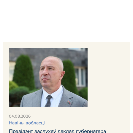
04.08.2026
Навiны вобласці
Прэзідэнт заслухаў даклад губернатара