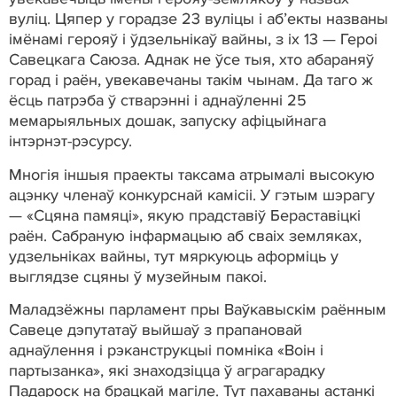
вуліц. Цяпер у горадзе 23 вуліцы і аб’екты названы
імёнамі герояў і ўдзельнікаў вайны, з іх 13 — Героі
Савецкага Саюза. Аднак не ўсе тыя, хто абараняў
горад і раён, увекавечаны такім чынам. Да таго ж
ёсць патрэба ў стварэнні і аднаўленні 25
мемарыяльных дошак, запуску афіцыйнага
інтэрнэт-рэсурсу.
Многія іншыя праекты таксама атрымалі высокую
ацэнку членаў конкурснай камісіі. У гэтым шэрагу
— «Сцяна памяці», якую прадставіў Бераставіцкі
раён. Сабраную інфармацыю аб сваіх земляках,
удзельніках вайны, тут мяркуюць аформіць у
выглядзе сцяны ў музейным пакоі.
Маладзёжны парламент пры Ваўкавыскім раённым
Савеце дэпутатаў выйшаў з прапановай
аднаўлення і рэканструкцыі помніка «Воін і
партызанка», які знаходзіцца ў аграгарадку
Падароск на брацкай магіле. Тут пахаваны астанкі