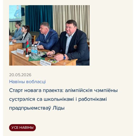
20.05.2026
Навiны вобласці
Старт новага праекта: алімпійскія чэмпіёны
сустрэліся са школьнікамі і работнікамі
прадпрыемстваў Ліды
УСЕ НАВІНЫ