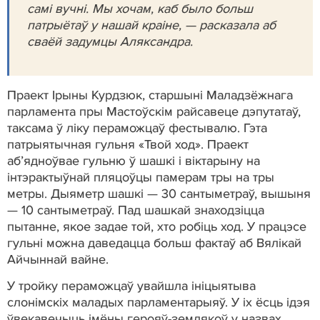
самі вучні. Мы хочам, каб было больш
патрыётаў у нашай краіне, — расказала аб
сваёй задумцы Аляксандра.
Праект Ірыны Курдзюк, старшыні Маладзёжнага
парламента пры Мастоўскім райсавеце дэпутатаў,
таксама ў ліку пераможцаў фестывалю. Гэта
патрыятычная гульня «Твой ход». Праект
аб’ядноўвае гульню ў шашкі і віктарыну на
інтэрактыўнай пляцоўцы памерам тры на тры
метры. Дыяметр шашкі — 30 сантыметраў, вышыня
— 10 сантыметраў. Пад шашкай знаходзіцца
пытанне, якое задае той, хто робіць ход. У працэсе
гульні можна даведацца больш фактаў аб Вялікай
Айчыннай вайне.
У тройку пераможцаў увайшла ініцыятыва
слонімскіх маладых парламентарыяў. У іх ёсць ідэя
ўвекавечыць імёны герояў-землякоў у назвах