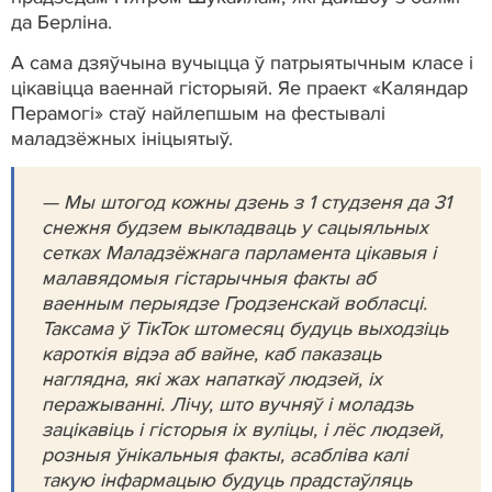
да Берліна.
А сама дзяўчына вучыцца ў патрыятычным класе і
цікавіцца ваеннай гісторыяй. Яе праект «Каляндар
Перамогі» стаў найлепшым на фестывалі
маладзёжных ініцыятыў.
— Мы штогод кожны дзень з 1 студзеня да 31
снежня будзем выкладваць у сацыяльных
сетках Маладзёжнага парламента цікавыя і
малавядомыя гістарычныя факты аб
ваенным перыядзе Гродзенскай вобласці.
Таксама ў ТікТок штомесяц будуць выходзіць
кароткія відэа аб вайне, каб паказаць
наглядна, які жах напаткаў людзей, іх
перажыванні. Лічу, што вучняў і моладзь
зацікавіць і гісторыя іх вуліцы, і лёс людзей,
розныя ўнікальныя факты, асабліва калі
такую інфармацыю будуць прадстаўляць