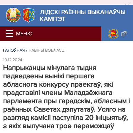
ЛIДСКI РАЁННЫ ВЫКАНАЎЧЫ
КАМІТЭТ
ГАЛОЎНАЯ
/
НАВIНЫ ВОБЛАСЦІ
10.12.2024
Напрыканцы мінулага тыдня
падведзены вынікі першага
абласнога конкурсу праектаў, які
прадставілі члены Маладзёжнага
парламента пры гарадскім, абласным і
раённых Саветах дэпутатаў. Усяго на
разгляд камісіі паступіла 20 ініцыятыў,
з якіх вылучана трое пераможцаў