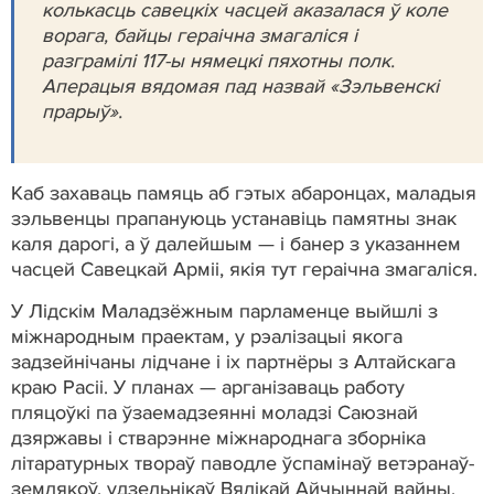
колькасць савецкіх часцей аказалася ў коле
ворага, байцы гераічна змагаліся і
разграмілі 117-ы нямецкі пяхотны полк.
Аперацыя вядомая пад назвай «Зэльвенскі
прарыў».
Каб захаваць памяць аб гэтых абаронцах, маладыя
зэльвенцы прапануюць устанавіць памятны знак
каля дарогі, а ў далейшым — і банер з указаннем
часцей Савецкай Арміі, якія тут гераічна змагаліся.
У Лідскім Маладзёжным парламенце выйшлі з
міжнародным праектам, у рэалізацыі якога
задзейнічаны лідчане і іх партнёры з Алтайскага
краю Расіі. У планах — арганізаваць работу
пляцоўкі па ўзаемадзеянні моладзі Саюзнай
дзяржавы і стварэнне міжнароднага зборніка
літаратурных твораў паводле ўспамінаў ветэранаў-
землякоў, удзельнікаў Вялікай Айчыннай вайны.