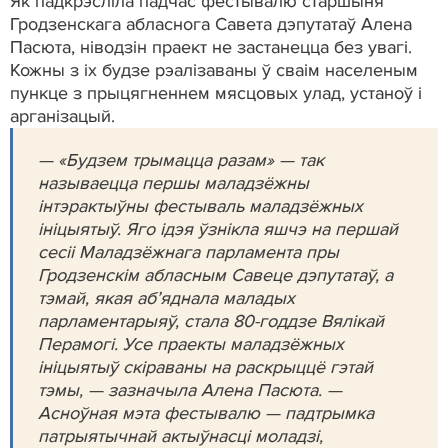
Як падкрэсліла падчас фестывалю старшыня
Гродзенскага абласнога Савета дэпутатаў Алена
Пасюта, ніводзін праект не застанецца без увагі.
Кожны з іх будзе рэалізаваны ў сваім населеным
пункце з прыцягненнем мясцовых улад, устаноў і
арганізацый.
— «Будзем трымацца разам» — так
называецца першы маладзёжны
інтэрактыўны фестываль маладзёжных
ініцыятыў. Яго ідэя ўзнікла яшчэ на першай
сесіі Маладзёжнага парламента пры
Гродзенскім абласным Савеце дэпутатаў, а
тэмай, якая аб’яднала маладых
парламентарыяў, стала 80-годдзе Вялікай
Перамогі. Усе праекты маладзёжных
ініцыятыў скіраваны на раскрыццё гэтай
тэмы, — зазначыла Алена Пасюта. —
Асноўная мэта фестывалю — падтрымка
патрыятычнай актыўнасці моладзі,