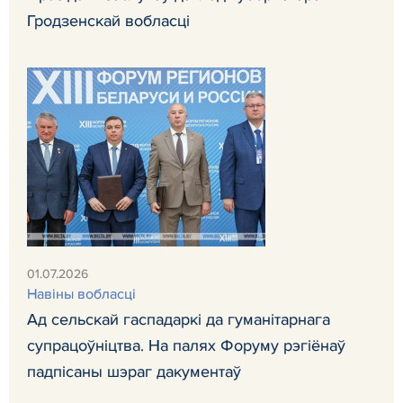
Гродзенскай вобласці
01.07.2026
Навiны вобласці
Ад сельскай гаспадаркі да гуманітарнага
супрацоўніцтва. На палях Форуму рэгіёнаў
падпісаны шэраг дакументаў