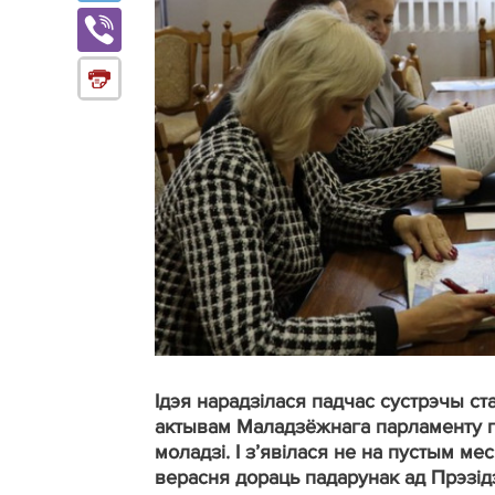
Ідэя нарадзілася падчас сустрэчы с
актывам Маладзёжнага парламенту п
моладзі. І з’явілася не на пустым м
верасня дораць падарунак ад Прэзідэ