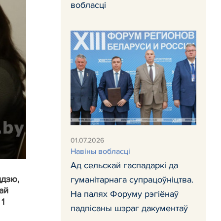
вобласці
01.07.2026
Навiны вобласці
Ад сельскай гаспадаркі да
ддзю,
гуманітарнага супрацоўніцтва.
ай
На палях Форуму рэгіёнаў
 1
падпісаны шэраг дакументаў