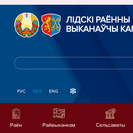
ЛIДСКI РАЁННЫ
ВЫКАНАЎЧЫ КА
РУС
БЕЛ
ENG
Раён
Райвыканкам
Сельсаветы