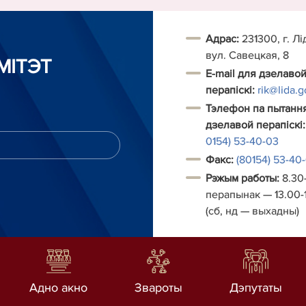
Адрас:
231300, г. Лі
вул. Савецкая, 8
МІТЭТ
E-mail для дзелаво
перапіскі:
rik@lida.g
Тэлефон па пытанн
дзелавой перапіскі:
0154) 53-40-03
Факс:
(80154) 53-40
Рэжым работы:
8.30-
перапынак
—
13.00-
(сб, нд
—
выхадны)
Адно акно
Звароты
Дэпутаты