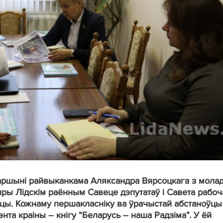
таршыні райвыканкама Аляксандра Вярсоцкага з мола
ры Лідскім раённым Савеце дэпутатаў і Савета рабоч
есцы. Кожнаму першакласніку ва ўрачыстай абстаноўцы
нта краіны – кнігу “Беларусь – наша Радзіма”. У ёй