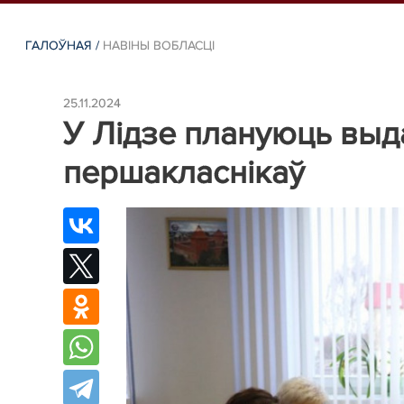
ГАЛОЎНАЯ
/
НАВIНЫ ВОБЛАСЦІ
25.11.2024
У Лідзе плануюць выда
першакласнікаў