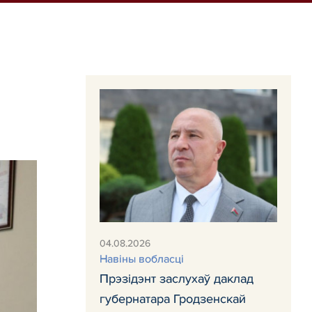
04.08.2026
Навiны вобласці
Прэзідэнт заслухаў даклад
губернатара Гродзенскай