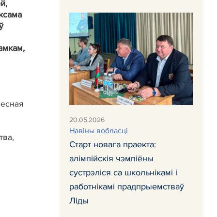
й,
аксама
ў
амкам,
месная
20.05.2026
Навiны вобласці
тва,
Старт новага праекта:
алімпійскія чэмпіёны
сустрэліся са школьнікамі і
работнікамі прадпрыемстваў
Ліды