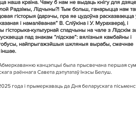
а наша краіна. Чаму б нам не выдаць кнігу для дзяце
алой Радзімы, Лідчыны?! Тым больш, ганарыцца нам т
адовая гісторыя (дарэчы, пра яе цудоўна расказваецца 
заная і намалёваная” В. Сліўкіна і У. Мурахвера), і
ы гісторыка-культурнай спадчыны на чале з Лідскім з
пускаецца пад знакам “лідскае”: вялізныя камбайны і
ўтобусы, найпрыгажэйшыя шкляныя вырабы, смачнае
 іншае.
а? Абмеркаванню канцэпцыі была прысвечана першая су
скага раённага Савета дэпутатаў Інэсы Белуш.
2025 года і прымеркаваць да Дня беларускага пісьменс