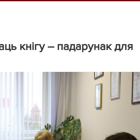
ць кнігу – падарунак для