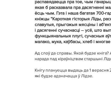
распавядаецца пра тое, чым ганарыцц
якая б расказвала пра дасягненні м
ёсць чым. Гэта і наша багатая 700-г
кніжцы “Кароткая гісторыя Ліды, раска
славутыя, прыгожыя мясціны і аб’ект
і дасягенні сучаснасці – усё, што вы
функцыянальныя плугі, сучасныя а
малако, мука, каўбасы, хлеб і многае
Ад слоў да справы. Якой будзе кніг
нарада пад кіраўніцтвам старшыні Лід
Кнігу плануецца выдаць да 1 верасня 
які будзе адзначацца ў Лідзе.