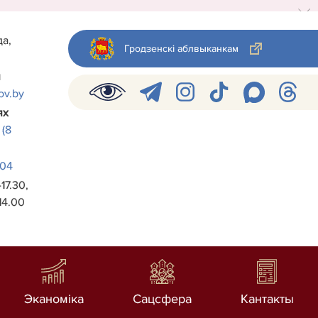
да,
Гродзенскі аблвыканкам
й
ov.by
ях
(8
-04
17.30,
14.00
Эканоміка
Сацсфера
Кантакты