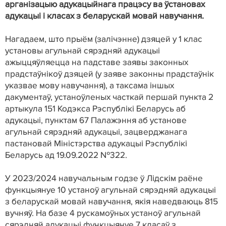
арганізацыю адукацыйнага працэсу ва ўстановах
адукацыі і класах з беларускай мовай навучання.
Нагадаем, што прыём (залічэнне) дзяцей у 1 клас
установы агульнай сярэдняй адукацыі
ажыццяўляецца на падставе заявы законных
прадстаўнікоў дзяцей (у заяве законны прадстаўнік
указвае мову навучання), а таксама іншых
дакументаў, устаноўленых часткай першай пункта 2
артыкула 151 Кодэкса Рэспублікі Беларусь аб
адукацыі, пунктам 67 Палажэння аб установе
агульнай сярэдняй адукацыі, зацверджанага
пастановай Міністэрства адукацыі Рэспублікі
Беларусь ад 19.09.2022 №322.
У 2023/2024 навучальным годзе ў Лідскім раёне
функцыянуе 10 устаноў агульнай сярэдняй адукацыі
з беларускай мовай навучання, якія наведваюць 815
вучняў.
На базе 4 рускамоўных устаноў агульнай
сярэдняй адукацыі функцыянуе 7 класаў з