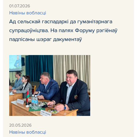
01.07.2026
Навiны вобласці
Ад сельскай гаспадаркі да гуманітарнага
супрацоўніцтва. На палях Форуму рэгіёнаў
падпісаны шэраг дакументаў
20.05.2026
Навiны вобласці