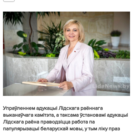
Упраўленнем адукацыі Лідскага раённага
выканаўчага камітэта, а таксама ўстановамі адукацыі
Лідскага раёна праводзіцца работа па
папулярызацыі беларускай мовы, у тым ліку праз