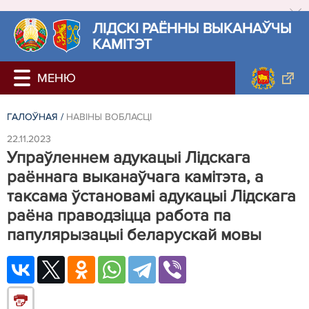
ЛIДСКI РАЁННЫ ВЫКАНАЎЧЫ
КАМІТЭТ
ГАЛОЎНАЯ
/
НАВIНЫ ВОБЛАСЦІ
22.11.2023
Упраўленнем адукацыі Лідскага
раённага выканаўчага камітэта, а
таксама ўстановамі адукацыі Лідскага
раёна праводзіцца работа па
папулярызацыі беларускай мовы