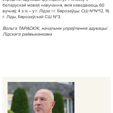
беларускай мовай навучання, якія наведваюць 60
вучняў. 4 з іх – у г. Лідзе і г. Бярозаўцы: СШ №№12, 16
г. Ліды, Бярозаўскай СШ №3.
Вольга ТАРАСЮК, начальнік упраўлення адукацыі
Лідскага райвыканкама