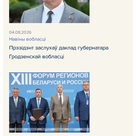
04.08.2026
Навiны вобласці
Прэзідэнт заслухаў даклад губернатара
Гродзенскай вобласці