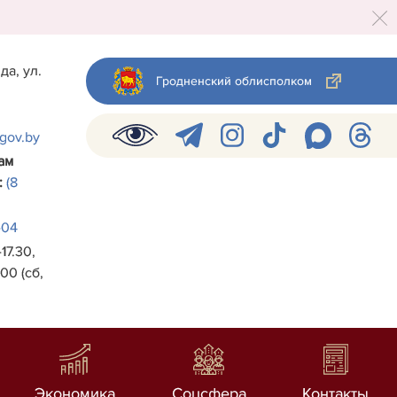
да, ул.
Гродненский облисполком
.gov.by
ам
:
(8
-04
17.30,
00 (сб,
Экономика
Соцсфера
Контакты