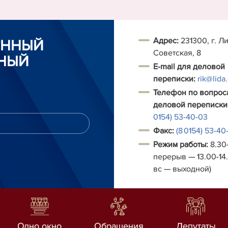
Адрес:
231300, г. Ли
ОННЫЙ
Советская, 8
НЫЙ
E-mail для деловой
переписки:
rik@lida
Телефон по вопрос
деловой переписки
0154) 53-40-03
Факс:
(8 0154) 53-40
Режим работы:
8.30-
перерыв — 13.00-14.
вс — выходной)
Одно окно
Обращения
Депутаты