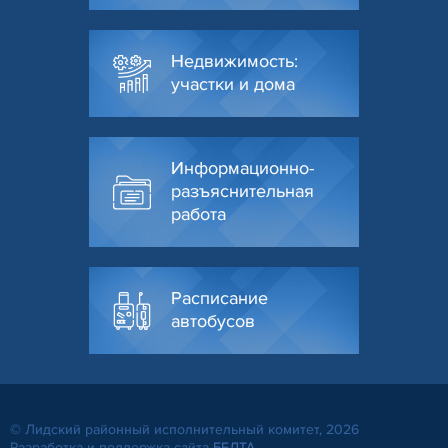
Недвижимость:
участки и дома
Информационно-
разъяснительная
работа
Расписание
автобусов
© Лидский районный исполнительный комитет, 2026
Разработка и поддержка сайта
БЕЛТА