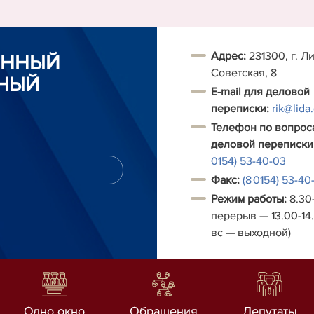
Адрес:
231300, г. Ли
ОННЫЙ
Советская, 8
НЫЙ
E-mail для деловой
переписки:
rik@lida
Телефон по вопрос
деловой переписки
0154) 53-40-03
Факс:
(8 0154) 53-40
Режим работы:
8.30-
перерыв — 13.00-14.
вс — выходной)
Одно окно
Обращения
Депутаты