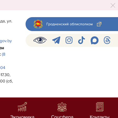
да, ул.
Гродненский облисполком
.gov.by
ам
:
(8
-04
17.30,
00 (сб,
Экономика
Соцсфера
Контакты