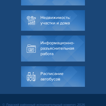
Недвижимость:
участки и дома
Информационно-
разъяснительная
работа
Расписание
автобусов
© Лидский районный исполнительный комитет, 2026