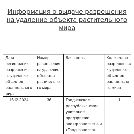
Информация о выдаче разрешения
на удаление объекта растительного
мира
Дата
Номер
Заявитель
Количество
регистрации
разрешения
разрешенных
разрешения
на удаление
к удалению
на удаление
объектов
объектов
объектов
растительно-
растительно-
растительного
го мира
го мира
мира
16.12.2024
36
Гродненское
1
республиканское
унитарное
предприятие
электроэнергетики
«Гродноэнерго»