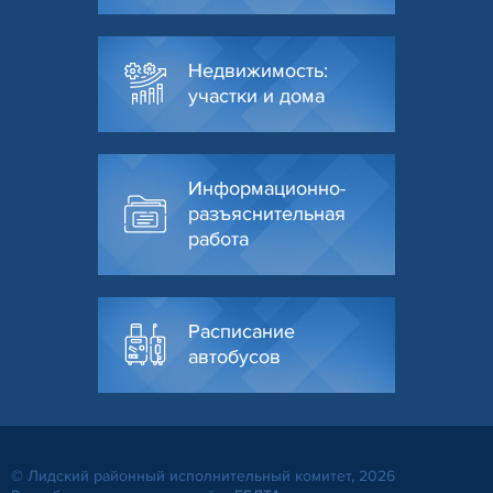
Недвижимость:
участки и дома
Информационно-
разъяснительная
работа
Расписание
автобусов
© Лидский районный исполнительный комитет, 2026