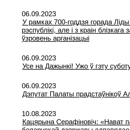
06.09.2023
У рамках 700-годдзя горада Лід
рэспублікі, але і з краін блізкаг
ўзровень арганізацыі
06.09.2023
Усе на Дажынкі! Ужо ў гэту субот
06.09.2023
Дэпутат Палаты прадстаўнікоў А
10.08.2023
Кацярына Серафіновіч: «Нават п
беларускай дзяржавы адпавядае