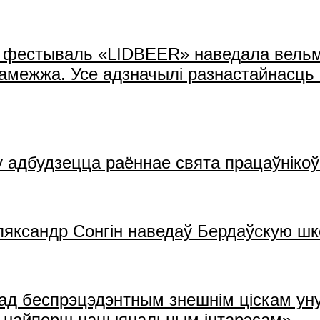
ы фестываль «LIDBEER» наведала вельмі 
а замежжа. Усе адзначылі разнастайнасць
у адбудзецца раённае свята працаўнікоў 
ляксандр Сонгін наведаў Бердаўскую шк
ад беспрэцэдэнтным знешнім ціскам уну
 найперш нацыянальным інтарэсам»