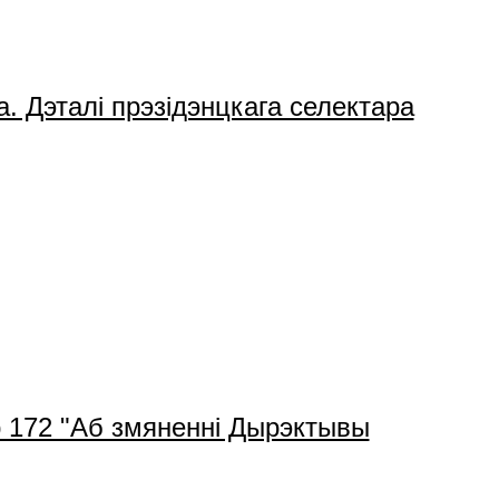
. Дэталі прэзідэнцкага селектара
р 172 "Аб змяненні Дырэктывы