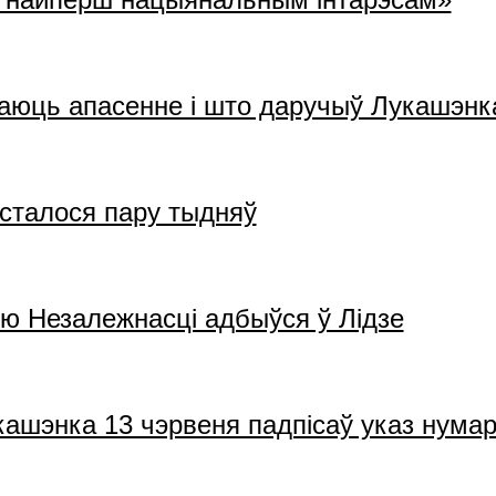
каюць апасенне і што даручыў Лукашэнка
асталося пару тыдняў
ю Незалежнасцi адбыўся ў Лiдзе
кашэнка 13 чэрвеня падпісаў указ нума