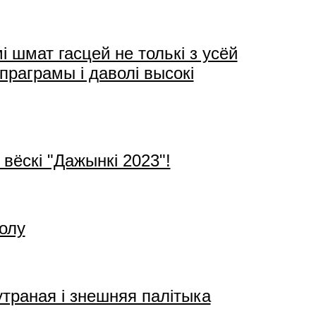
шмат гасцей не толькі з усёй
 праграмы і даволі высокі
вёскі "Дажынкі 2023"!
олу
траная і знешняя палітыка