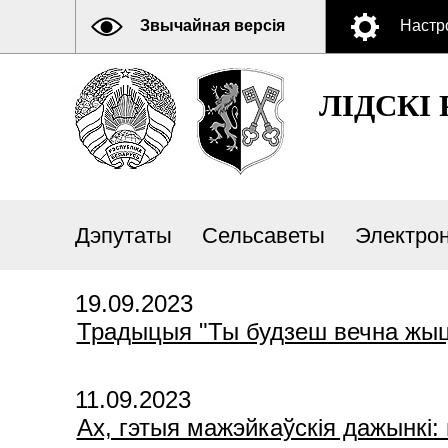
Звычайная версія
Настр
ЛIДСКI
Дэпутаты
Сельсаветы
Электро
19.09.2023
Традыцыя "Ты будзеш вечна жыц
11.09.2023
Ах, гэтыя мажэйкаўскія дажынкі: 