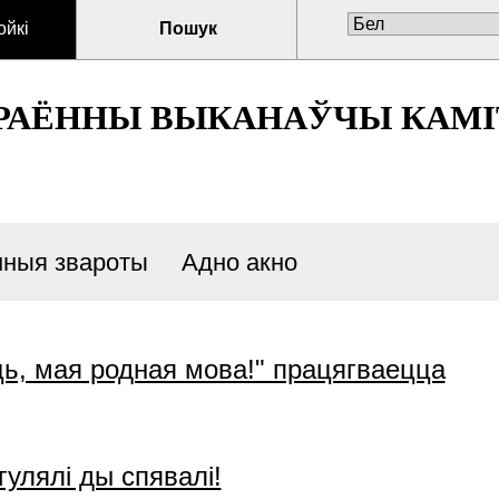
ойкі
Пошук
 РАЁННЫ ВЫКАНАЎЧЫ КАМІ
нныя звароты
Адно акно
ь, мая родная мова!" працягваецца
гулялі ды спявалі!