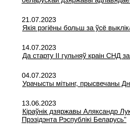
21.07.2023
Якія рэгіёны больш за ўсё выклі
14.07.2023
Да старту II гульняў краін СНД з
04.07.2023
Урачысты мiтынг, прысвечаны Дн
13.06.2023
Кіраўнік дзяржавы Аляксандр Лу
Прэзідэнта Рэспублікі Беларусь"