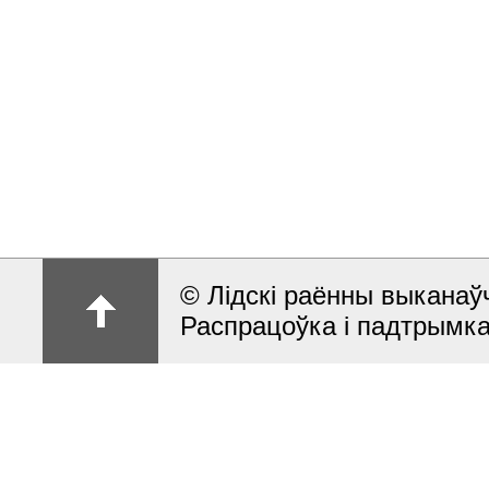
© Лiдскi раённы выканаўч
Распрацоўка і падтрымка