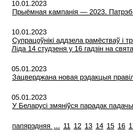
10.01.2023
Прыёмная кампанія — 2023. Патрэбы
10.01.2023
Супрацоўнікі аддзела рамёстваў і 
Ліда 14 студзеня у 16 гадзін на свя
05.01.2023
Зацверджана новая рэдакцыя праві
05.01.2023
У Беларусі змяніўся парадак падач
папярэдняя
...
11
12
13
14
15
16
1