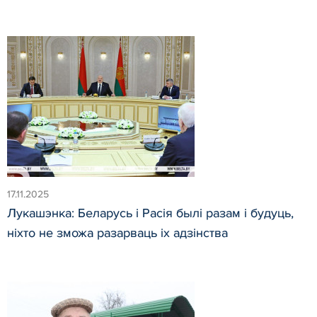
17.11.2025
Лукашэнка: Беларусь і Расія былі разам і будуць,
ніхто не зможа разарваць іх адзінства