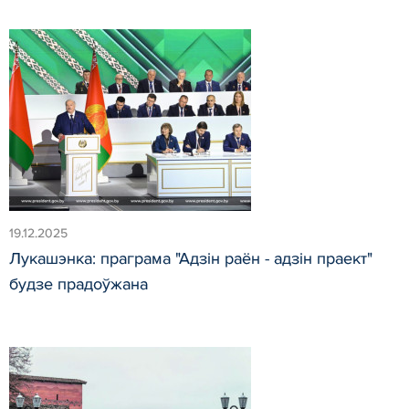
19.12.2025
Лукашэнка: праграма "Адзін раён - адзін праект"
будзе прадоўжана