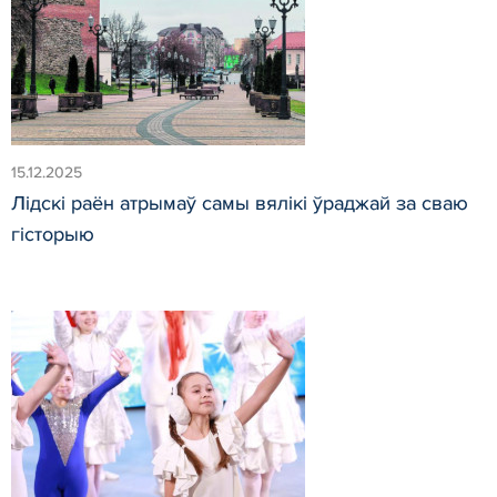
15.12.2025
Лідскі раён атрымаў самы вялікі ўраджай за сваю
гісторыю