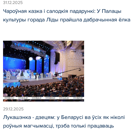
31.12.2025
Чароўная казка і салодкія падарункі: У Палацы
культуры горада Ліды прайшла дабрачынная ёлка
29.12.2025
Лукашэнка - дзецям: у Беларусі ва ўсіх як ніколі
роўныя магчымасці, трэба толькі працаваць