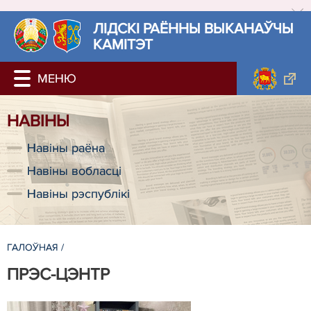
ЛIДСКI РАЁННЫ ВЫКАНАЎЧЫ
КАМІТЭТ
НАВIНЫ
Навiны раёна
Навiны вобласці
Навiны рэспублiкi
ГАЛОЎНАЯ
/
ПРЭС-ЦЭНТР