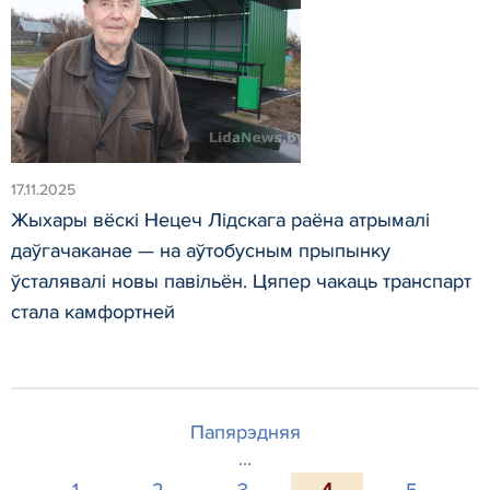
17.11.2025
Жыхары вёскі Нецеч Лідскага раёна атрымалі
даўгачаканае — на аўтобусным прыпынку
ўсталявалі новы павільён. Цяпер чакаць транспарт
стала камфортней
Папярэдняя
...
1
2
3
4
5