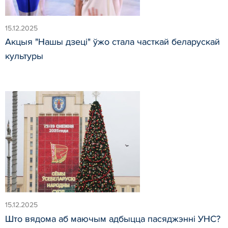
15.12.2025
Акцыя "Нашы дзеці" ўжо стала часткай беларускай
культуры
15.12.2025
Што вядома аб маючым адбыцца пасяджэнні УНС?