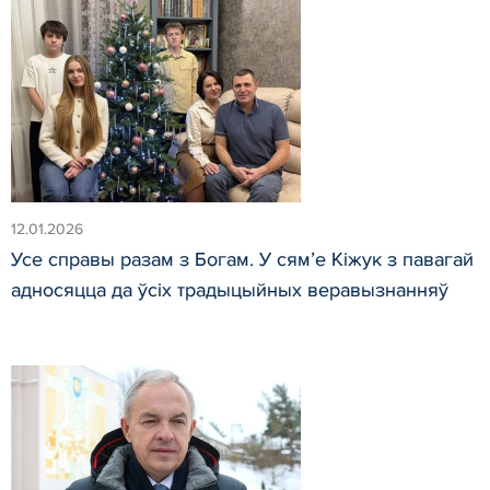
12.01.2026
Усе справы разам з Богам. У сям’е Кіжук з павагай
адносяцца да ўсіх традыцыйных веравызнанняў