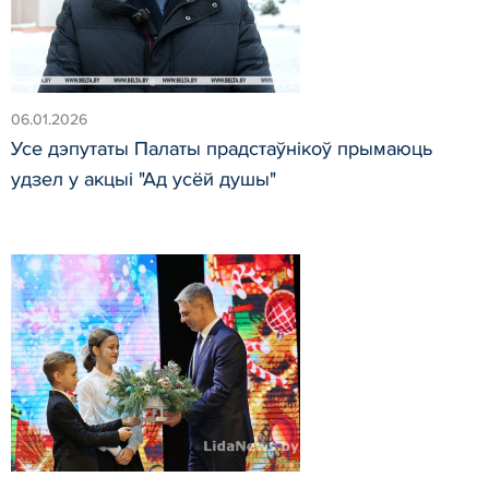
06.01.2026
Усе дэпутаты Палаты прадстаўнікоў прымаюць
удзел у акцыі "Ад усёй душы"