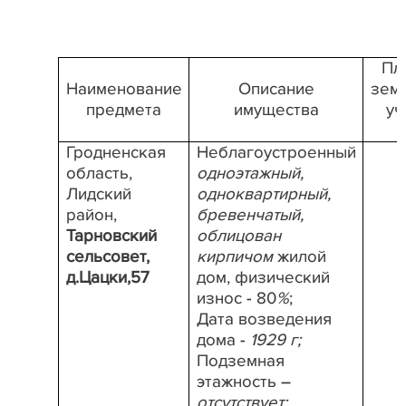
Пл
Наименование
Описание
зем
предмета
имущества
уч
Гродненская
Неблагоустроенный
область,
одноэтажный,
Лидский
одноквартирный,
район,
бревенчатый,
Тарновский
облицован
сельсовет,
кирпичом
жилой
д.Цацки,57
дом, физический
износ - 80
%
;
Дата возведения
дома -
1929 г;
Подземная
этажность –
отсутствует;