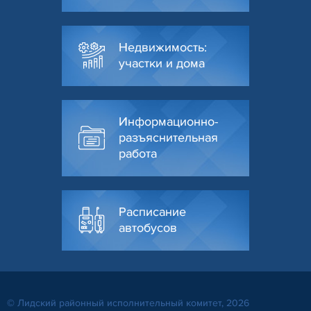
Недвижимость:
участки и дома
Информационно-
разъяснительная
работа
Расписание
автобусов
© Лидский районный исполнительный комитет, 2026