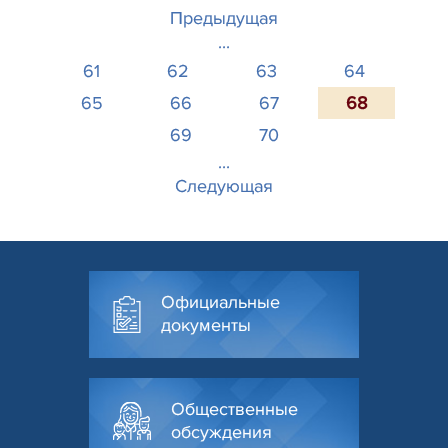
Предыдущая
...
61
62
63
64
65
66
67
68
69
70
...
Следующая
Официальные
документы
Общественные
обсуждения